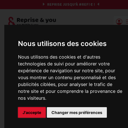
REPRISE JUSQU'À
#REF!
€ !
Reprise | Mobile & you
Nous utilisons des cookies
Blog
Nous utilisons des cookies et d'autres
technologies de suivi pour améliorer votre
Articles utiles et histoire, c'est par ici que l
expérience de navigation sur notre site, pour
choses deviennent sérieuses...
vous montrer un contenu personnalisé et des
publicités ciblées, pour analyser le trafic de
notre site et pour comprendre la provenance de
nos visiteurs.
Pourquoi faut-il revendre son
smartphone ?
J'accepte
Changer mes préférences
Nous entrons progressivement dans une nouvelle