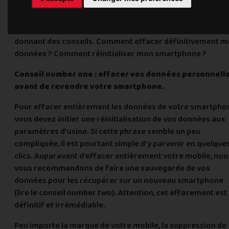
recueille des photos, des emails, des messages et des not
personnelles. Pour éviter qu’une autre personne accède à
vos données, Mobile & you vous accompagne en vous
donnant des conseils. Comment effacer définitivement m
données ? Comment réinitialiser mon smartphone ?
Conseil number one : effacer vos données personnell
avant de revendre votre smartphone.
Pour effacer entièrement les données de votre smartpho
vous devez initier une réinitialisation de vos données aux
paramètres d’usine. Si cette phrase semble un peu
compliquée, il est pourtant simple d’y parvenir en quelque
clics. Auparavant d’effacer entièrement votre mobile, nou
vous recommandons de faire une sauvegarde de vos
données pour les récupérer sur un nouveau smartphone
(lire le conseil number two). Attention, cet effacement est
définitif et irrémédiable.
Peu importe la marque de votre mobile, la suppression de