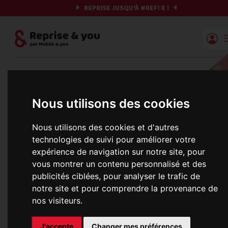
REPRISE JUSQU'À
#REF!
€ !
Reprise | Mobile & you
reprise
--
blog
-- comment effacer les données de son smartphon
Comment effacer les données
Nous utilisons des cookies
de son smartphone ?
Nous utilisons des cookies et d'autres
technologies de suivi pour améliorer votre
le 14 décembre 2021
expérience de navigation sur notre site, pour
vous montrer un contenu personnalisé et des
publicités ciblées, pour analyser le trafic de
Lorsque vous vendez votre smartphone, vous devez faire
notre site et pour comprendre la provenance de
attention à bien supprimer vos données personnelles. Ce
nos visiteurs.
données peuvent être sensibles et sont souvent une sour
d’inquiétude. Cela se comprend puisque votre smartphon
J'accepte
Changer mes préférences