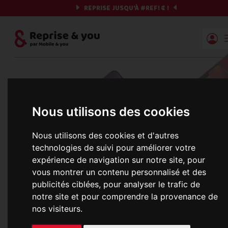
REPRISE JUSQU'À
#REF!
€ !
Reprise | Mobile & you
Revendez votre smartphone
au meilleur prix !
Nous utilisons des cookies
Grâce à nos 6 ans d’expérience dans le domaine
Nous utilisons des cookies et d'autres
du smartphone, nous sommes capables de vous
technologies de suivi pour améliorer votre
offrir la meilleure expérience de rachat avec u
expérience de navigation sur notre site, pour
envoi gratuit et rapide. Alors, qu’attendez-vous,
vous montrer un contenu personnalisé et des
publicités ciblées, pour analyser le trafic de
obtenez dès maintenant l’estimation immédiat
notre site et pour comprendre la provenance de
de votre mobile au meilleur prix !
nos visiteurs.