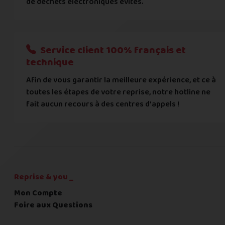
de déchets électroniques évités.
Je donnerai mes informations bancaires plus tard
Nous n'acceptons que les règlements par transfert bancaire
Service client 100% français et
Quelque chose à nous préciser ?
technique
Afin de vous garantir la meilleure expérience, et ce à
Commentaire
toutes les étapes de votre reprise, notre hotline ne
fait aucun recours à des centres d'appels !
C'est fini pour les questions,
la suite !
Reprise & you _
Mon Compte
Foire aux Questions