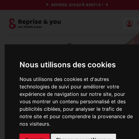
REPRISE JUSQU'À
#REF!
€ !
Reprise | Mobile & you
Et si on commençait ?
Nous utilisons des cookies
Préparez votre chrono et vos informations,
c'est parti !
Nous utilisons des cookies et d'autres
technologies de suivi pour améliorer votre
expérience de navigation sur notre site, pour
vous montrer un contenu personnalisé et des
Une erreur est survenue :
publicités ciblées, pour analyser le trafic de
Nous récupérons les meilleures offres... 
notre site et pour comprendre la provenance de
nos visiteurs.
informations commerciales