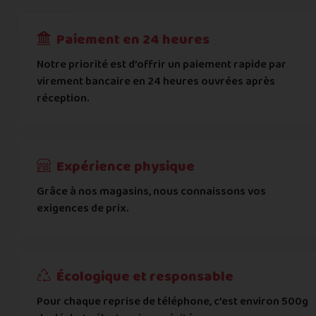
RECEVOIR
---
€
Complément d'adresse
Paiement en 24 heures
Ville
*
Notre priorité est d’offrir un paiement rapide par
virement bancaire en 24 heures ouvrées après
réception.
Code postal
*
Pays
*
Expérience physique
Grâce à nos magasins, nous connaissons vos
... puis comment vous payer !
exigences de prix.
IBAN
Écologique et responsable
BIC
Pour chaque reprise de téléphone, c’est environ 500g