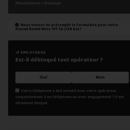
Maintenance > Stockage.
Nous venons de préremplir le formulaire pour votre
Xiaomi Redmi Note 10T 5G (128 Go)
!
état de marche
simlockage
Est-il fonctionnel ?
Est-il débloqué tout
opérateur ?
Oui
Oui
Non
Non
Votre téléphone a été acheté avec votre opérateur
conjointement à un téléphone ou avec engagement ? Il est
Cochez "non" si une des affirmations suivantes est vraie :
sûrement bloqué.
le téléphone ne s’allume pas,
les appels téléphoniques ne fonctionnent pas,
la fonction de biométrie ne fonctionne plus (FaceID, TouchI
renseignements personnels
l’écran tactile ne fonctionne pas (toute ou une partie),