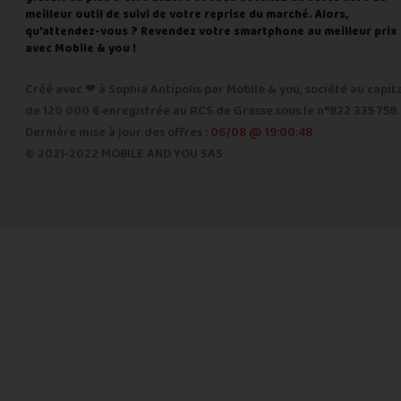
meilleur outil de suivi de votre reprise du marché. Alors,
qu'attendez-vous ? Revendez votre smartphone au meilleur prix
avec Mobile & you !
Créé avec ❤ à Sophia Antipolis par Mobile & you, société au capit
de 120 000 € enregistrée au RCS de Grasse sous le n°822 335 758.
Dernière mise à jour des offres :
06/08 @ 19:00:48
© 2021-2022 MOBILE AND YOU SAS