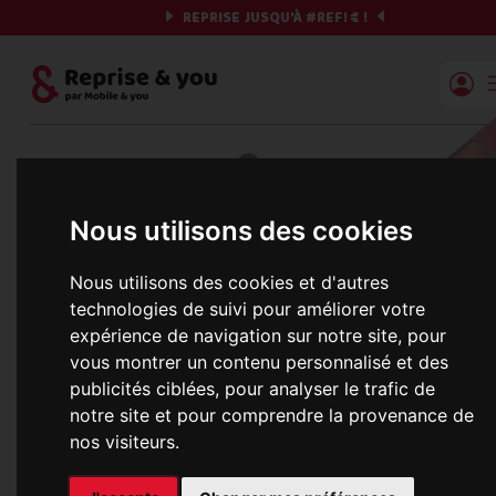
REPRISE JUSQU'À
#REF!
€ !
Reprise | Mobile & you
Et si on commençait ?
Nous utilisons des cookies
Préparez votre chrono et vos informations,
c'est parti !
Nous utilisons des cookies et d'autres
technologies de suivi pour améliorer votre
expérience de navigation sur notre site, pour
vous montrer un contenu personnalisé et des
Une erreur est survenue :
publicités ciblées, pour analyser le trafic de
Nous récupérons les meilleures offres... 
notre site et pour comprendre la provenance de
nos visiteurs.
informations commerciales