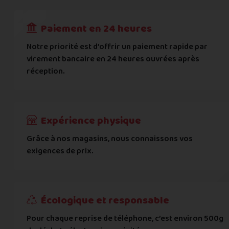
RECEVOIR
---
€
Complément d'adresse
Paiement en 24 heures
Ville
*
Notre priorité est d’offrir un paiement rapide par
virement bancaire en 24 heures ouvrées après
réception.
Code postal
*
Pays
*
Expérience physique
Grâce à nos magasins, nous connaissons vos
... puis comment vous payer !
exigences de prix.
IBAN
Écologique et responsable
BIC
Pour chaque reprise de téléphone, c’est environ 500g