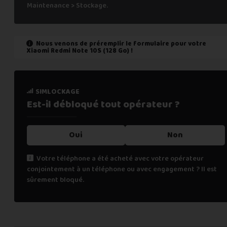
Maintenance > Stockage.
Nous venons de préremplir le formulaire pour votre
Xiaomi Redmi Note 10S (128 Go)
!
état de marche
simlockage
Est-il fonctionnel ?
Est-il débloqué tout
opérateur ?
Oui
Oui
Non
Non
Votre téléphone a été acheté avec votre opérateur
conjointement à un téléphone ou avec engagement ? Il est
Cochez "non" si une des affirmations suivantes est vraie :
sûrement bloqué.
le téléphone ne s’allume pas,
les appels téléphoniques ne fonctionnent pas,
la fonction de biométrie ne fonctionne plus (FaceID, TouchI
renseignements personnels
l’écran tactile ne fonctionne pas (toute ou une partie),