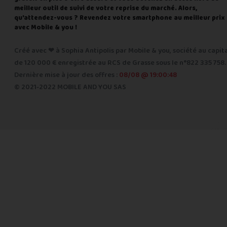
meilleur outil de suivi de votre reprise du marché. Alors,
qu'attendez-vous ? Revendez votre smartphone au meilleur prix
avec Mobile & you !
Créé avec ❤ à Sophia Antipolis par Mobile & you, société au capit
de 120 000 € enregistrée au RCS de Grasse sous le n°822 335 758.
Dernière mise à jour des offres :
08/08 @ 19:00:48
© 2021-2022 MOBILE AND YOU SAS