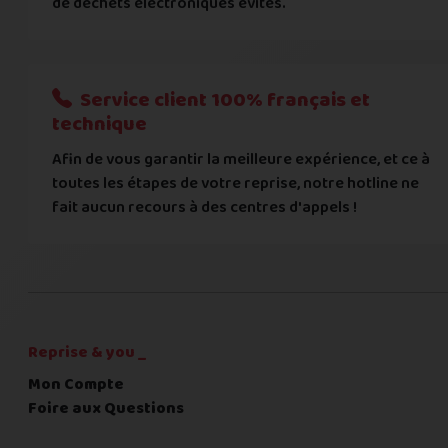
de déchets électroniques évités.
Je donnerai mes informations bancaires plus tard
Nous n'acceptons que les règlements par transfert bancaire
Service client 100% français et
Quelque chose à nous préciser ?
technique
Afin de vous garantir la meilleure expérience, et ce à
Commentaire
toutes les étapes de votre reprise, notre hotline ne
fait aucun recours à des centres d'appels !
C'est fini pour les questions,
la suite !
Reprise & you _
Mon Compte
Foire aux Questions