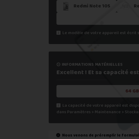
5. Recevoir mon paiement sous 24
Redmi Note 10S
R
Si vous ne trouvez pas une offre corres
Vous pouvez éventuellement nous contact
Le modèle de votre appareil est écrit 
informations matérielles
Excellent ! Et sa capacité
est
64 GB
La capacité de votre appareil est disp
dans Paramètres > Maintenance > Stocka
Nous venons de préremplir le formula