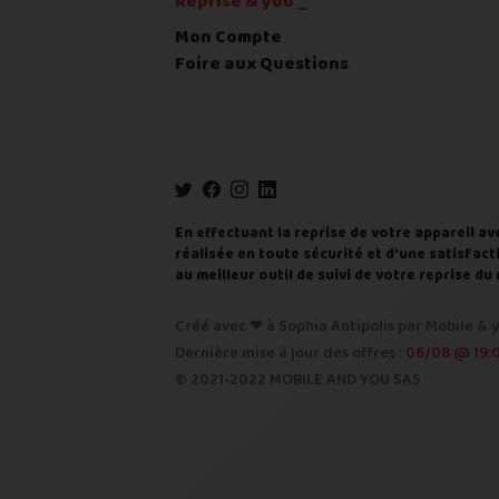
Reprise & you _
Code postal
*
Mon Compte
Foire aux Questions
Pays
*
... puis comment vous payer !
IBAN
En effectuant la reprise de votre appareil av
réalisée en toute sécurité et d'une satisfacti
au meilleur outil de suivi de votre reprise 
BIC
Créé avec ❤ à Sophia Antipolis par Mobile & y
Je donnerai mes informations ban
Dernière mise à jour des offres :
06/08 @ 19:
© 2021-2022 MOBILE AND YOU SAS
Nous n'acceptons que les règlements pa
Quelque chose à nous préciser ?