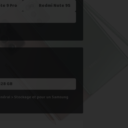
te 9 Pro
Redmi Note 9S
 ne le reprenons actuellement pas.
128 GB
Général > Stockage et pour un Samsung