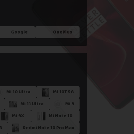
Google
OnePlus
Mi 10 Ultra
Mi 10T 5G
Mi 11 Ultra
Mi 9
Mi 9X
Mi Note 10
G
Redmi Note 10 Pro Max