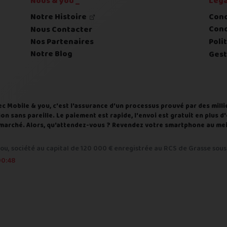
Nous & you _
Léga
Notre Histoire
Cond
Cond
Nous Contacter
Nos Partenaires
Poli
Notre Blog
Gest
ec Mobile & you, c'est l'assurance d'un processus prouvé par des milli
on sans pareille. Le paiement est rapide, l'envoi est gratuit en plus 
du marché. Alors, qu'attendez-vous ? Revendez votre smartphone au meil
ou, société au capital de 120 000 € enregistrée au RCS de Grasse sous 
caires plus tard
00:48
r transfert bancaire (SEPA) avec un IBAN de préférence français.