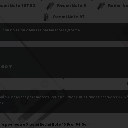
h
edmi Note 10T 5G
Redmi Note 9
Redmi No
pondant aux spécifications de votre appareil, cela veut dire que nous
Redmi Note 9T
er.
sur sa boîte ou dans ses paramètres système.
 de ?
onible dans ses paramètres. Pour un iPhone allez dans Paramètres > 
ge.
ire pour votre
Xiaomi Redmi Note 10 Pro (64 Go)
!