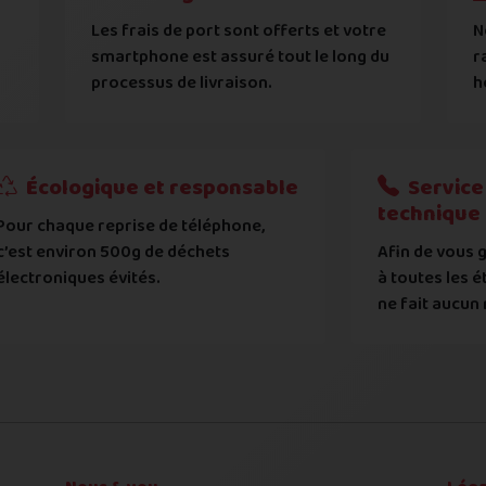
s
dans l'état dans lequel vous l'avez décrit ci-dessus !
Les frais de port sont offerts et votre
N
ument d'identité sera effectuée
smartphone est assuré tout le long du
r
reils jailbreakés ou rootés / black et greylistés / non e
processus de livraison.
h
générales d'achat
 nos
 nos
exemples d'état d'écran
exemples d'état de face arrière
.
.
t et de modèle, d'avoir pris connaissance et entre en règle av
?
Écologique et responsable
Service 
technique
Pour chaque reprise de téléphone,
tat de votre appareil :
c’est environ 500g de déchets
Afin de vous g
 systématiquement vérifié par notre atelier
électroniques évités.
à toutes les é
ne fait aucun 
 déclaré et l'état expertisé fera l'objet d'une contre-off