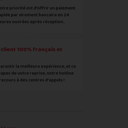
otre priorité est d’offrir un paiement
apide par virement bancaire en 24
uropéens ou contrefaits
eures ouvrées après réception.
ec les points mentionnés ci-dessus et reconnais que le prix aff
client 100% français et
arantir la meilleure expérience, et ce
tapes de votre reprise, notre hotline
recours à des centres d'appels !
re ou du renvoi du produit