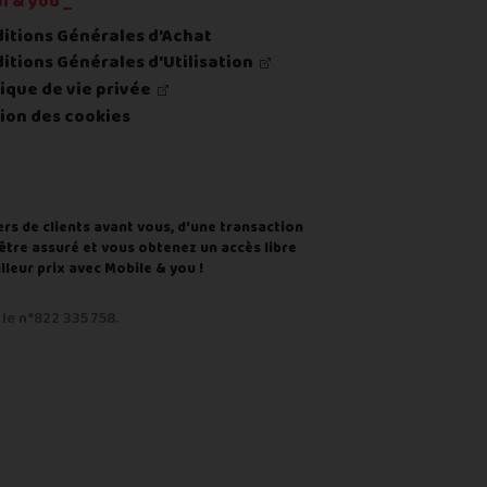
l & you _
itions Générales d'Achat
itions Générales d'Utilisation
tique de vie privée
ion des cookies
ers de clients avant vous, d'une transaction
d'être assuré et vous obtenez un accès libre
leur prix avec Mobile & you !
le n°822 335 758.