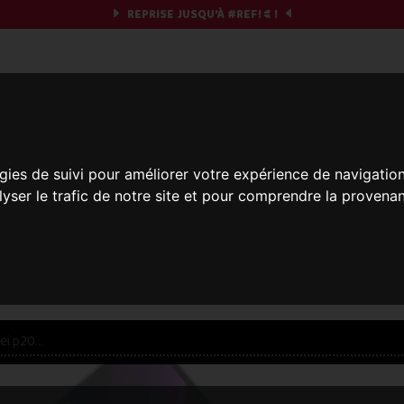
REPRISE JUSQU'À
#REF!
€ !
obile & you
gies de suivi pour améliorer votre expérience de navigatio
Et si on commençait ?
lyser le trafic de notre site et pour comprendre la provenan
réparez votre chrono et vos informations,
c'est part
res offres... veuillez patienter, ça vaut le coup