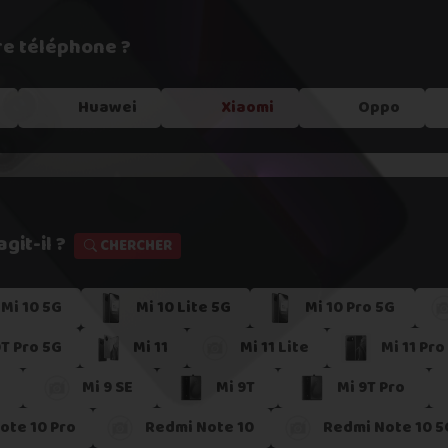
re téléphone ?
e !
Huawei
Xiaomi
Oppo
git-il ?
CHERCHER
Mi 10 5G
Mi 10 Lite 5G
Mi 10 Pro 5G
s dans un
point relais
0T Pro 5G
Mi 11
Mi 11 Lite
Mi 11 Pro
er
Mi 9 SE
Mi 9T
Mi 9T Pro
ote 10 Pro
Redmi Note 10
Redmi Note 10 5