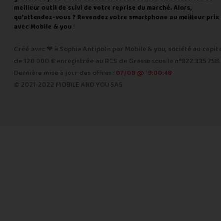
meilleur outil de suivi de votre reprise du marché. Alors,
qu'attendez-vous ? Revendez votre smartphone au meilleur prix
avec Mobile & you !
Créé avec ❤ à Sophia Antipolis par Mobile & you, société au capit
de 120 000 € enregistrée au RCS de Grasse sous le n°822 335 758.
Dernière mise à jour des offres :
07/08 @ 19:00:48
© 2021-2022 MOBILE AND YOU SAS