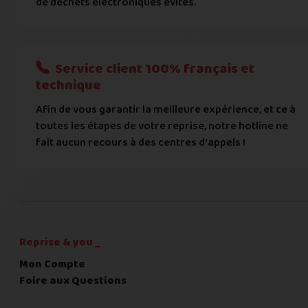
de déchets électroniques évités.
Je donnerai mes informations bancaires plus tard
Nous n'acceptons que les règlements par transfert bancaire
Service client 100% français et
Quelque chose à nous préciser ?
technique
Afin de vous garantir la meilleure expérience, et ce à
Commentaire
toutes les étapes de votre reprise, notre hotline ne
fait aucun recours à des centres d'appels !
C'est fini pour les questions,
la suite !
Reprise & you _
Mon Compte
Foire aux Questions