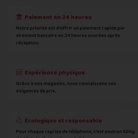
RECEVOIR
---
€
Complément d'adresse
Paiement en 24 heures
Ville
*
Notre priorité est d’offrir un paiement rapide par
virement bancaire en 24 heures ouvrées après
réception.
Code postal
*
Pays
*
Expérience physique
Grâce à nos magasins, nous connaissons vos
... puis comment vous payer !
exigences de prix.
IBAN
Écologique et responsable
BIC
Pour chaque reprise de téléphone, c’est environ 500g