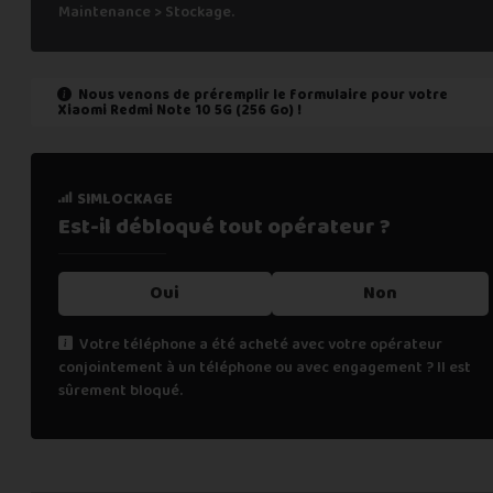
Maintenance > Stockage.
Nous venons de préremplir le formulaire pour votre
Xiaomi Redmi Note 10 5G (256 Go)
!
état de marche
simlockage
Est-il fonctionnel ?
Est-il débloqué tout
opérateur ?
Oui
Oui
Non
Non
Votre téléphone a été acheté avec votre opérateur
conjointement à un téléphone ou avec engagement ? Il est
Cochez "non" si une des affirmations suivantes est vraie :
sûrement bloqué.
le téléphone ne s’allume pas,
les appels téléphoniques ne fonctionnent pas,
la fonction de biométrie ne fonctionne plus (FaceID, TouchI
renseignements personnels
l’écran tactile ne fonctionne pas (toute ou une partie),