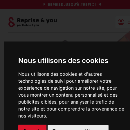
REPRISE JUSQU'À
#REF!
€ !
Reprise | Mobile & you
Et si on commençait ?
Nous utilisons des cookies
Préparez votre chrono et vos informations,
c'est parti !
Nous utilisons des cookies et d'autres
technologies de suivi pour améliorer votre
expérience de navigation sur notre site, pour
vous montrer un contenu personnalisé et des
Une erreur est survenue :
publicités ciblées, pour analyser le trafic de
Nous récupérons les meilleures offres... 
notre site et pour comprendre la provenance de
nos visiteurs.
informations commerciales