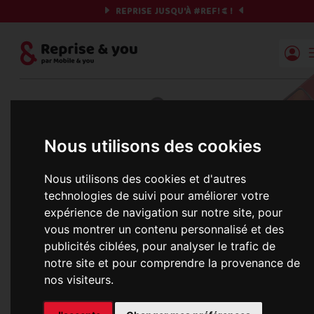
REPRISE JUSQU'À
#REF!
€ !
Reprise | Mobile & you
Et si on commençait ?
Nous utilisons des cookies
Préparez votre chrono et vos informations,
c'est parti !
Nous utilisons des cookies et d'autres
technologies de suivi pour améliorer votre
expérience de navigation sur notre site, pour
vous montrer un contenu personnalisé et des
Une erreur est survenue :
publicités ciblées, pour analyser le trafic de
Nous récupérons les meilleures offres... 
notre site et pour comprendre la provenance de
nos visiteurs.
informations commerciales