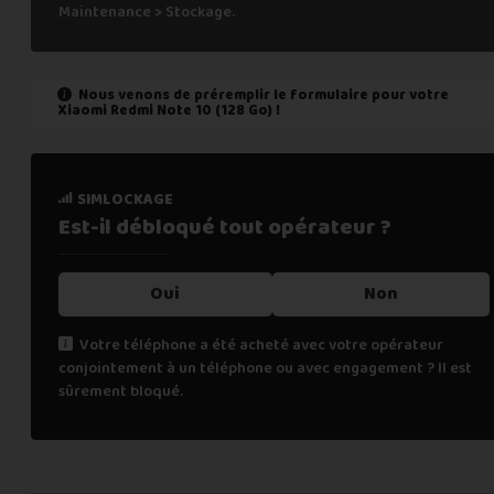
Maintenance > Stockage.
Nous venons de préremplir le formulaire pour votre
Xiaomi Redmi Note 10 (128 Go)
!
état de marche
simlockage
Est-il fonctionnel ?
Est-il débloqué tout
opérateur ?
Oui
Oui
Non
Non
Votre téléphone a été acheté avec votre opérateur
conjointement à un téléphone ou avec engagement ? Il est
Cochez "non" si une des affirmations suivantes est vraie :
sûrement bloqué.
le téléphone ne s’allume pas,
les appels téléphoniques ne fonctionnent pas,
la fonction de biométrie ne fonctionne plus (FaceID, TouchI
renseignements personnels
l’écran tactile ne fonctionne pas (toute ou une partie),