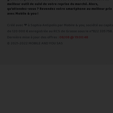
meilleur outil de suivi de votre reprise du marché. Alors,
qu'attendez-vous ? Revendez votre smartphone au meilleur prix
avec Mobile & you !
Créé avec ❤ à Sophia Antipolis par Mobile & you, société au capit
de 120 000 € enregistrée au RCS de Grasse sous le n°822 335 758.
Dernière mise à jour des offres :
08/08 @ 19:00:48
© 2021-2022 MOBILE AND YOU SAS