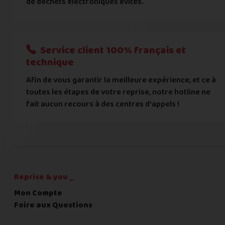
de déchets électroniques évités.
Je donnerai mes informations bancaires plus tard
Nous n'acceptons que les règlements par transfert bancaire
Service client 100% français et
Quelque chose à nous préciser ?
technique
Afin de vous garantir la meilleure expérience, et ce à
Commentaire
toutes les étapes de votre reprise, notre hotline ne
fait aucun recours à des centres d'appels !
C'est fini pour les questions,
la suite !
Reprise & you _
Mon Compte
Foire aux Questions