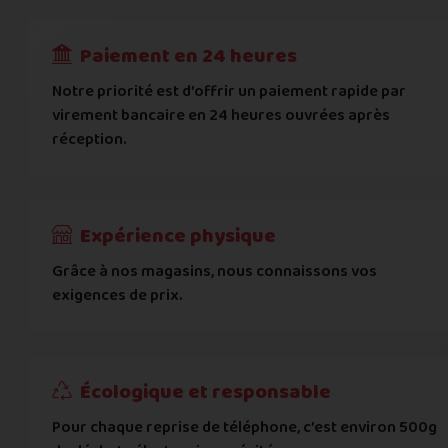
RECEVOIR
---
€
Complément d'adresse
Paiement en 24 heures
Ville
*
Notre priorité est d’offrir un paiement rapide par
virement bancaire en 24 heures ouvrées après
réception.
Code postal
*
Pays
*
Expérience physique
Grâce à nos magasins, nous connaissons vos
... puis comment vous payer !
exigences de prix.
IBAN
Écologique et responsable
BIC
Pour chaque reprise de téléphone, c’est environ 500g