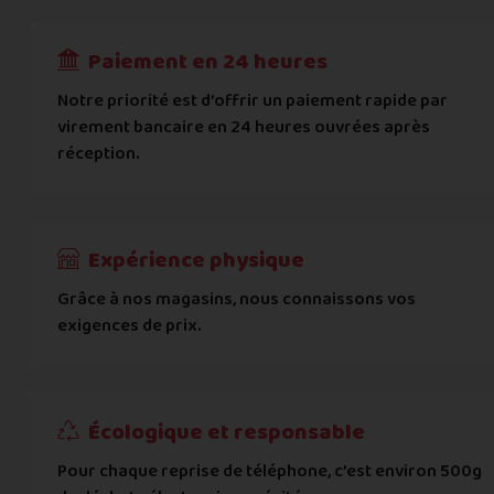
RECEVOIR
---
€
Complément d'adresse
Paiement en 24 heures
Ville
*
Notre priorité est d’offrir un paiement rapide par
virement bancaire en 24 heures ouvrées après
réception.
Code postal
*
Pays
*
Expérience physique
Grâce à nos magasins, nous connaissons vos
... puis comment vous payer !
exigences de prix.
IBAN
Écologique et responsable
BIC
Pour chaque reprise de téléphone, c’est environ 500g