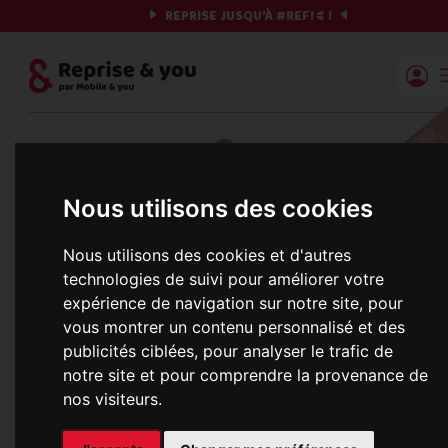
REPRISE JUSQU'À
#REF!
€ !
Reprise | Mobile & you
Et si on commençait ?
Nous utilisons des cookies
Préparez votre chrono et vos informations,
c'est parti !
Nous utilisons des cookies et d'autres
technologies de suivi pour améliorer votre
expérience de navigation sur notre site, pour
vous montrer un contenu personnalisé et des
Une erreur est survenue :
publicités ciblées, pour analyser le trafic de
Nous récupérons les meilleures offres... 
notre site et pour comprendre la provenance de
nos visiteurs.
informations commerciales