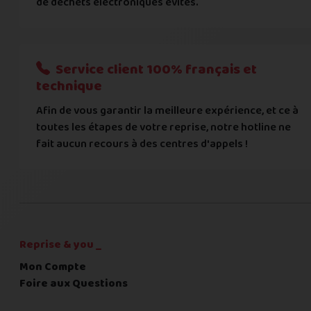
de déchets électroniques évités.
Je donnerai mes informations bancaires plus tard
Nous n'acceptons que les règlements par transfert bancaire
Service client 100% français et
Quelque chose à nous préciser ?
technique
Afin de vous garantir la meilleure expérience, et ce à
Commentaire
toutes les étapes de votre reprise, notre hotline ne
fait aucun recours à des centres d'appels !
C'est fini pour les questions,
la suite !
Reprise & you _
Mon Compte
Foire aux Questions