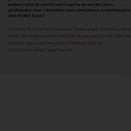
meilleur outil de suivi de votre reprise du marché. Alors,
qu'attendez-vous ? Revendez votre smartphone au meilleur prix
avec Mobile & you !
Créé avec ❤ à Sophia Antipolis par Mobile & you, société au capit
de 120 000 € enregistrée au RCS de Grasse sous le n°822 335 758.
Dernière mise à jour des offres :
08/08 @ 19:00:48
© 2021-2022 MOBILE AND YOU SAS