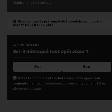
Maintenance > Stockage.
Nous venons de préremplir le formulaire pour votre
Xiaomi Mi 9 Lite (64 Go)
!
état de marche
simlockage
Est-il fonctionnel ?
Est-il débloqué tout
opérateur ?
Oui
Oui
Non
Non
Votre téléphone a été acheté avec votre opérateur
conjointement à un téléphone ou avec engagement ? Il est
Cochez "non" si une des affirmations suivantes est vraie :
sûrement bloqué.
le téléphone ne s’allume pas,
les appels téléphoniques ne fonctionnent pas,
la fonction de biométrie ne fonctionne plus (FaceID, TouchI
renseignements personnels
l’écran tactile ne fonctionne pas (toute ou une partie),