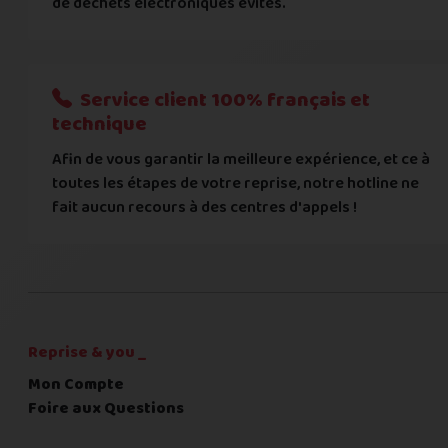
de déchets électroniques évités.
Je donnerai mes informations bancaires plus tard
Nous n'acceptons que les règlements par transfert bancaire
Service client 100% français et
Quelque chose à nous préciser ?
technique
Afin de vous garantir la meilleure expérience, et ce à
Commentaire
toutes les étapes de votre reprise, notre hotline ne
fait aucun recours à des centres d'appels !
C'est fini pour les questions,
la suite !
Reprise & you _
Mon Compte
Foire aux Questions