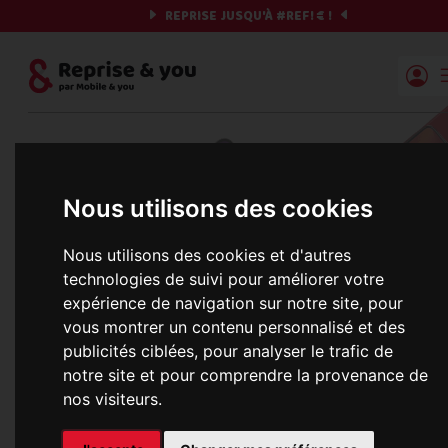
REPRISE JUSQU'À
#REF!
€ !
Reprise | Mobile & you
Et si on commençait ?
Nous utilisons des cookies
Préparez votre chrono et vos informations,
c'est parti !
Nous utilisons des cookies et d'autres
technologies de suivi pour améliorer votre
expérience de navigation sur notre site, pour
vous montrer un contenu personnalisé et des
Une erreur est survenue :
publicités ciblées, pour analyser le trafic de
Nous récupérons les meilleures offres... 
notre site et pour comprendre la provenance de
nos visiteurs.
informations commerciales