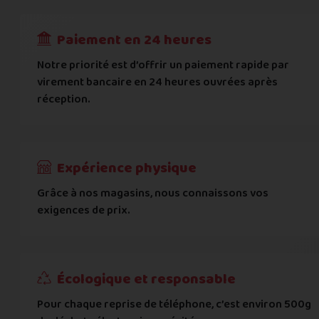
RECEVOIR
---
€
Complément d'adresse
Paiement en 24 heures
Ville
*
Notre priorité est d’offrir un paiement rapide par
virement bancaire en 24 heures ouvrées après
réception.
Code postal
*
Pays
*
Expérience physique
Grâce à nos magasins, nous connaissons vos
... puis comment vous payer !
exigences de prix.
IBAN
Écologique et responsable
BIC
Pour chaque reprise de téléphone, c’est environ 500g