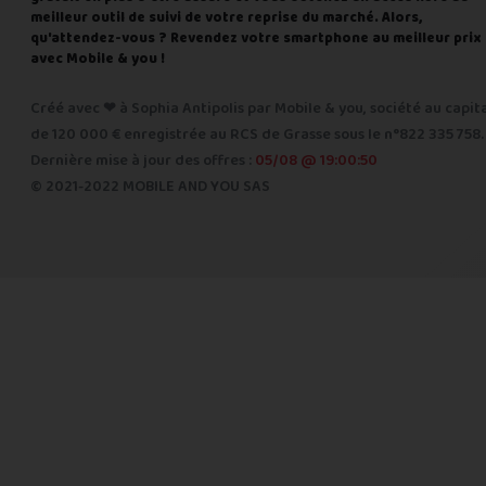
meilleur outil de suivi de votre reprise du marché. Alors,
qu'attendez-vous ? Revendez votre smartphone au meilleur prix
avec Mobile & you !
Créé avec ❤ à Sophia Antipolis par Mobile & you, société au capit
de 120 000 € enregistrée au RCS de Grasse sous le n°822 335 758.
Dernière mise à jour des offres :
05/08 @ 19:00:50
© 2021-2022 MOBILE AND YOU SAS