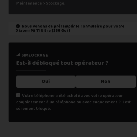
Maintenance > Stockage.
Nous venons de préremplir le formulaire pour votre
Xiaomi Mi 11 Ultra (256 Go)
!
état de marche
simlockage
Est-il fonctionnel ?
Est-il débloqué tout
opérateur ?
Oui
Oui
Non
Non
Votre téléphone a été acheté avec votre opérateur
conjointement à un téléphone ou avec engagement ? Il est
Cochez "non" si une des affirmations suivantes est vraie :
sûrement bloqué.
le téléphone ne s’allume pas,
les appels téléphoniques ne fonctionnent pas,
la fonction de biométrie ne fonctionne plus (FaceID, TouchI
renseignements personnels
l’écran tactile ne fonctionne pas (toute ou une partie),