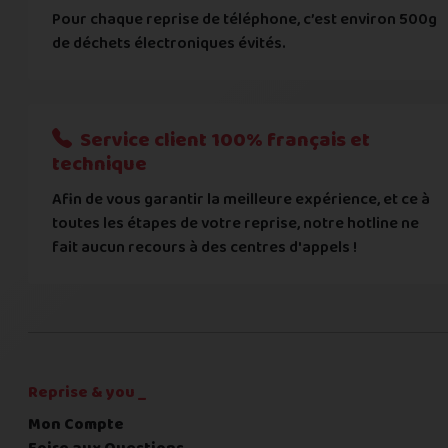
BIC
Pour chaque reprise de téléphone, c’est environ 500g
de déchets électroniques évités.
Je donnerai mes informations bancaires plus tard
Nous n'acceptons que les règlements par transfert bancaire
Service client 100% français et
Quelque chose à nous préciser ?
technique
Afin de vous garantir la meilleure expérience, et ce à
Commentaire
toutes les étapes de votre reprise, notre hotline ne
fait aucun recours à des centres d'appels !
C'est fini pour les questions,
la suite !
Reprise & you _
Mon Compte