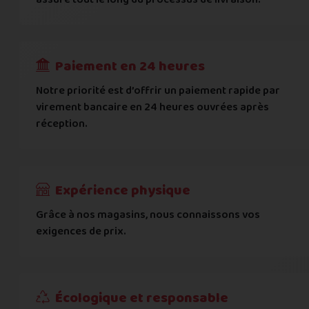
RECEVOIR
---
€
Complément d'adresse
Paiement en 24 heures
Ville
*
Notre priorité est d’offrir un paiement rapide par
virement bancaire en 24 heures ouvrées après
réception.
Code postal
*
Pays
*
Expérience physique
Grâce à nos magasins, nous connaissons vos
... puis comment vous payer !
exigences de prix.
IBAN
Écologique et responsable