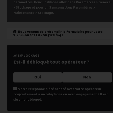
paramètres. Pour un iPhone allez dans Paramètres > Général
> Stockage et pour un Samsung dans Paramètres >
Maintenance > Stockage.
Nous venons de préremplir le formulaire pour votre
Xiaomi Mi 10T Lite 5G (128 Go)
!
état de marche
simlockage
Est-il fonctionnel ?
Est-il débloqué tout
opérateur ?
Oui
Oui
Non
Non
Votre téléphone a été acheté avec votre opérateur
conjointement à un téléphone ou avec engagement ? Il est
Cochez "non" si une des affirmations suivantes est vraie :
sûrement bloqué.
le téléphone ne s’allume pas,
les appels téléphoniques ne fonctionnent pas,