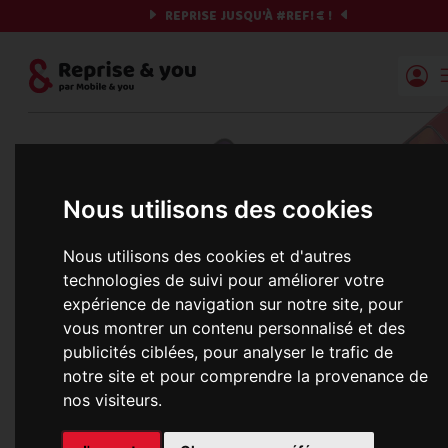
REPRISE JUSQU'À
#REF!
€ !
Reprise | Mobile & you
Et si on commençait ?
Nous utilisons des cookies
Préparez votre chrono et vos informations,
c'est parti !
Nous utilisons des cookies et d'autres
technologies de suivi pour améliorer votre
expérience de navigation sur notre site, pour
vous montrer un contenu personnalisé et des
Une erreur est survenue :
publicités ciblées, pour analyser le trafic de
Nous récupérons les meilleures offres... 
notre site et pour comprendre la provenance de
nos visiteurs.
informations commerciales