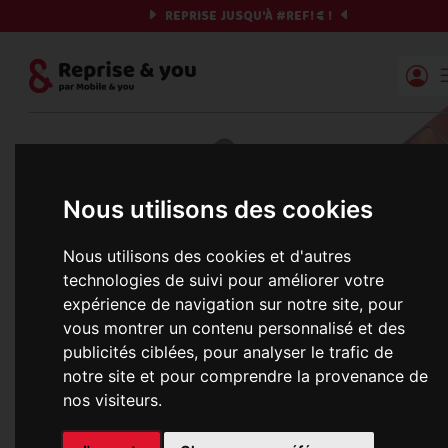
REPRISE JUSQU'À
#REF!
€ !
Reprise | Mobile & you
Et si on commençait ?
Nous utilisons des cookies
Préparez votre chrono et vos informations,
c'est parti !
Nous utilisons des cookies et d'autres
technologies de suivi pour améliorer votre
expérience de navigation sur notre site, pour
vous montrer un contenu personnalisé et des
Une erreur est survenue :
publicités ciblées, pour analyser le trafic de
Nous récupérons les meilleures offres... 
notre site et pour comprendre la provenance de
nos visiteurs.
informations commerciales