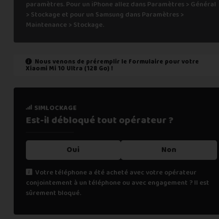
paramètres. Pour un iPhone allez dans Paramètres > Général
> Stockage et pour un Samsung dans Paramètres >
Maintenance > Stockage.
Nous venons de préremplir le formulaire pour votre
Xiaomi Mi 10 Ultra (128 Go)
!
état de marche
simlockage
Est-il fonctionnel ?
Est-il débloqué tout
opérateur ?
Oui
Oui
Non
Non
Votre téléphone a été acheté avec votre opérateur
conjointement à un téléphone ou avec engagement ? Il est
Cochez "non" si une des affirmations suivantes est vraie :
sûrement bloqué.
le téléphone ne s’allume pas,
les appels téléphoniques ne fonctionnent pas,