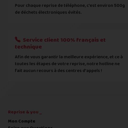
BIC
Pour chaque reprise de téléphone, c’est environ 500g
de déchets électroniques évités.
Je donnerai mes informations bancaires plus tard
Nous n'acceptons que les règlements par transfert bancaire
Service client 100% français et
Quelque chose à nous préciser ?
technique
Afin de vous garantir la meilleure expérience, et ce à
Commentaire
toutes les étapes de votre reprise, notre hotline ne
fait aucun recours à des centres d'appels !
C'est fini pour les questions,
la suite !
Reprise & you _
Mon Compte