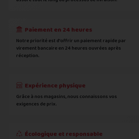
RECEVOIR
---
€
Complément d'adresse
Paiement en 24 heures
Ville
*
Notre priorité est d’offrir un paiement rapide par
virement bancaire en 24 heures ouvrées après
réception.
Code postal
*
Pays
*
Expérience physique
Grâce à nos magasins, nous connaissons vos
... puis comment vous payer !
exigences de prix.
IBAN
Écologique et responsable