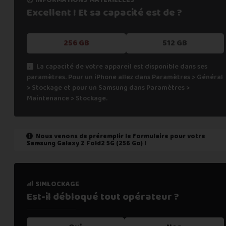
Excellent ! Et sa capacité
est de ?
256 GB
512 GB
La capacité de votre appareil est disponible dans ses
paramètres. Pour un iPhone allez dans Paramètres > Général
> Stockage et pour un Samsung dans Paramètres >
Maintenance > Stockage.
Nous venons de préremplir le formulaire pour votre
Samsung Galaxy Z Fold2 5G (256 Go)
!
état de marche
simlockage
Est-il fonctionnel ?
Est-il débloqué tout
opérateur ?