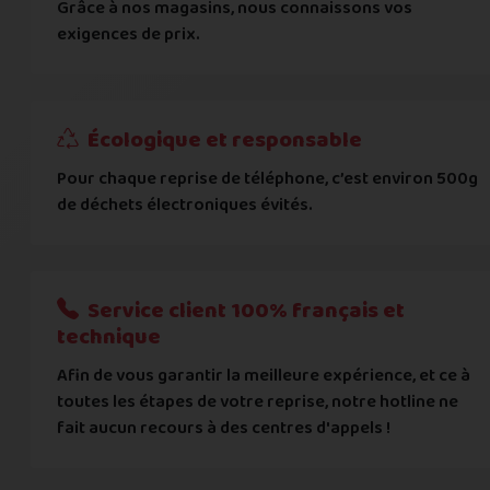
Grâce à nos magasins, nous connaissons vos
... puis comment vous payer !
exigences de prix.
IBAN
Écologique et responsable
BIC
Pour chaque reprise de téléphone, c’est environ 500g
de déchets électroniques évités.
Je donnerai mes informations bancaires plus tard
Nous n'acceptons que les règlements par transfert bancaire
Service client 100% français et
Quelque chose à nous préciser ?
technique
Afin de vous garantir la meilleure expérience, et ce à
Commentaire
toutes les étapes de votre reprise, notre hotline ne
fait aucun recours à des centres d'appels !