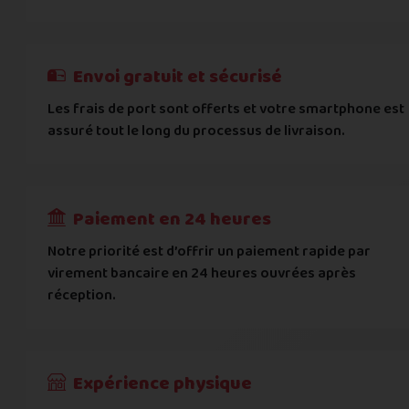
E-mail
*
Besoin d'aide pour choisir ? Consultez nos
Besoin d'aide pour choisir ? Consultez nos
exemples d'éta
exemples d'état
On peut compter sur vous ?
J'atteste de ma déclaration d'état et de modèle, d'
Cela ne sert à rien de mentir sur l'état de votre appare
Téléphone
*
Envoi gratuit et sécurisé
L'état que vous déclarez est systématiquemen
Les frais de port sont offerts et votre smartphone est
Adresse
*
assuré tout le long du processus de livraison.
Toute différence entre l'état déclaré et l'éta
RECEVOIR
---
€
Complément d'adresse
Paiement en 24 heures
Ville
*
Notre priorité est d’offrir un paiement rapide par
virement bancaire en 24 heures ouvrées après
réception.
Code postal
*
Pays
*
Expérience physique