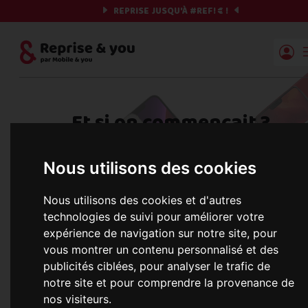
REPRISE JUSQU'À
#REF!
€ !
Reprise | Mobile & you
Et si on commençait ?
Préparez votre chrono et vos informations,
Nous utilisons des cookies
c'est parti !
Nous utilisons des cookies et d'autres
technologies de suivi pour améliorer votre
expérience de navigation sur notre site, pour
Une erreur est survenue :
Nous récupérons les meilleures offres... 
vous montrer un contenu personnalisé et des
publicités ciblées, pour analyser le trafic de
notre site et pour comprendre la provenance de
nos visiteurs.
informations commerciales