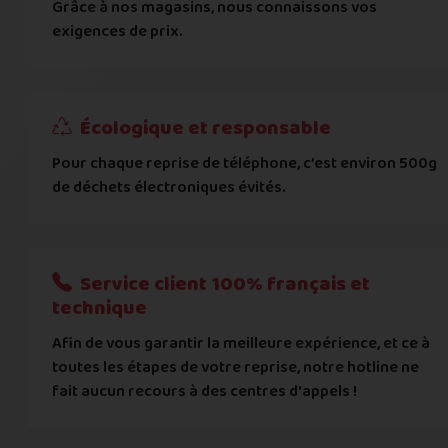
Grâce à nos magasins, nous connaissons vos
... puis comment vous payer !
exigences de prix.
IBAN
Écologique et responsable
BIC
Pour chaque reprise de téléphone, c’est environ 500g
de déchets électroniques évités.
Je donnerai mes informations bancaires plus tard
Nous n'acceptons que les règlements par transfert bancaire
Service client 100% français et
Quelque chose à nous préciser ?
technique
Afin de vous garantir la meilleure expérience, et ce à
Commentaire
toutes les étapes de votre reprise, notre hotline ne
fait aucun recours à des centres d'appels !