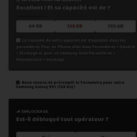
Excellent ! Et sa capacité
est de ?
64 GB
128 GB
256 GB
La capacité de votre appareil est disponible dans ses
paramètres. Pour un iPhone allez dans Paramètres > Général
> Stockage et pour un Samsung dans Paramètres >
Maintenance > Stockage.
Nous venons de préremplir le formulaire pour votre
Samsung Galaxy S9+ (128 Go)
!
état de marche
simlockage
Est-il fonctionnel ?
Est-il débloqué tout
opérateur ?