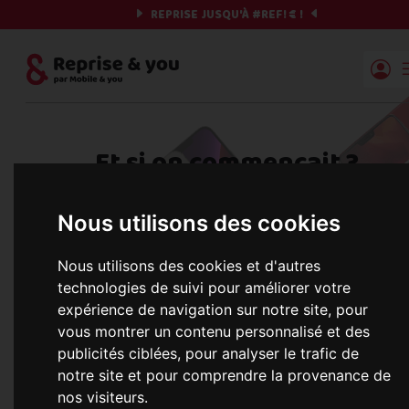
REPRISE JUSQU'À
#REF!
€ !
Reprise | Mobile & you
Et si on commençait ?
Préparez votre chrono et vos informations,
Nous utilisons des cookies
c'est parti !
Nous utilisons des cookies et d'autres
technologies de suivi pour améliorer votre
expérience de navigation sur notre site, pour
Une erreur est survenue :
Nous récupérons les meilleures offres... 
vous montrer un contenu personnalisé et des
publicités ciblées, pour analyser le trafic de
notre site et pour comprendre la provenance de
nos visiteurs.
informations commerciales