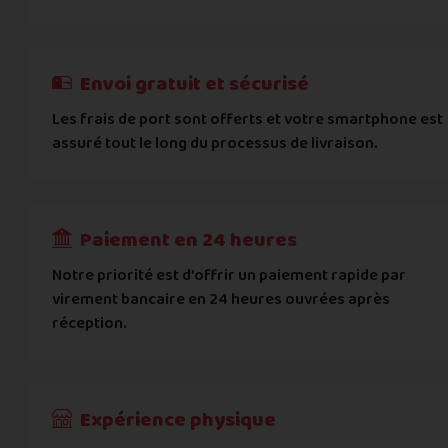
E-mail
*
Besoin d'aide pour choisir ? Consultez nos
Besoin d'aide pour choisir ? Consultez nos
exemples d'éta
exemples d'état
On peut compter sur vous ?
J'atteste de ma déclaration d'état et de modèle, d'
Cela ne sert à rien de mentir sur l'état de votre appare
Téléphone
*
Envoi gratuit et sécurisé
L'état que vous déclarez est systématiquemen
Les frais de port sont offerts et votre smartphone est
Adresse
*
assuré tout le long du processus de livraison.
Toute différence entre l'état déclaré et l'éta
RECEVOIR
---
€
Complément d'adresse
Paiement en 24 heures
Ville
*
Notre priorité est d’offrir un paiement rapide par
virement bancaire en 24 heures ouvrées après
réception.
Code postal
*
Pays
*
Expérience physique