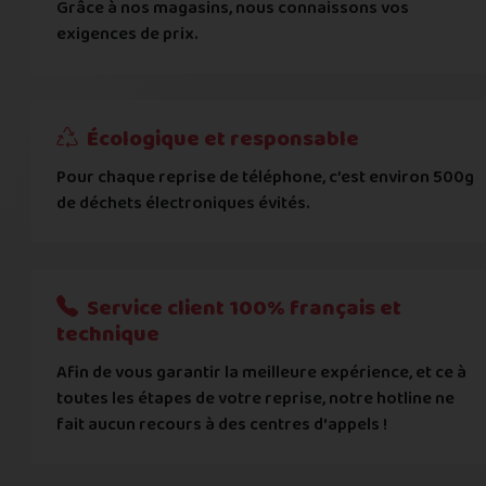
Grâce à nos magasins, nous connaissons vos
... puis comment vous payer !
exigences de prix.
IBAN
Écologique et responsable
BIC
Pour chaque reprise de téléphone, c’est environ 500g
de déchets électroniques évités.
Je donnerai mes informations bancaires plus tard
Nous n'acceptons que les règlements par transfert bancaire
Service client 100% français et
Quelque chose à nous préciser ?
technique
Afin de vous garantir la meilleure expérience, et ce à
Commentaire
toutes les étapes de votre reprise, notre hotline ne
fait aucun recours à des centres d'appels !