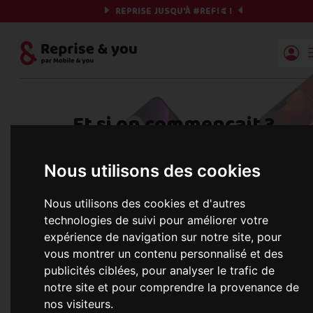
REPRISE JUSQU'À
#REF!
€ !
Reprise | Mobile & you
Et si on commençait ?
Préparez votre chrono et vos informations,
Nous utilisons des cookies
c'est parti !
Nous utilisons des cookies et d'autres
technologies de suivi pour améliorer votre
expérience de navigation sur notre site, pour
Une erreur est survenue :
Nous récupérons les meilleures offres... 
vous montrer un contenu personnalisé et des
publicités ciblées, pour analyser le trafic de
notre site et pour comprendre la provenance de
nos visiteurs.
informations commerciales