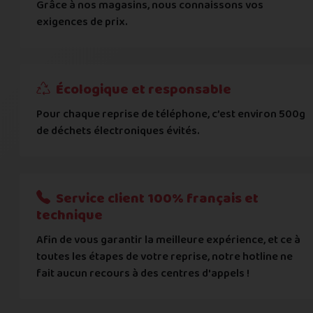
Grâce à nos magasins, nous connaissons vos
... puis comment vous payer !
exigences de prix.
IBAN
Écologique et responsable
BIC
Pour chaque reprise de téléphone, c’est environ 500g
de déchets électroniques évités.
Je donnerai mes informations bancaires plus tard
Nous n'acceptons que les règlements par transfert bancaire
Service client 100% français et
Quelque chose à nous préciser ?
technique
Afin de vous garantir la meilleure expérience, et ce à
Commentaire
toutes les étapes de votre reprise, notre hotline ne
fait aucun recours à des centres d'appels !