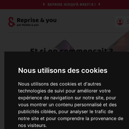
REPRISE JUSQU'À
#REF!
€ !
Reprise | Mobile & you
Et si on commençait ?
Préparez votre chrono et vos informations,
Nous utilisons des cookies
c'est parti !
Nous utilisons des cookies et d'autres
technologies de suivi pour améliorer votre
expérience de navigation sur notre site, pour
Une erreur est survenue :
Nous récupérons les meilleures offres... 
vous montrer un contenu personnalisé et des
publicités ciblées, pour analyser le trafic de
notre site et pour comprendre la provenance de
nos visiteurs.
informations commerciales