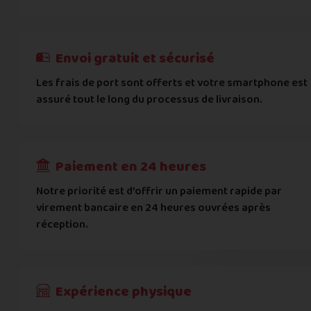
E-mail
*
Besoin d'aide pour choisir ? Consultez nos
Besoin d'aide pour choisir ? Consultez nos
exemples d'éta
exemples d'état
On peut compter sur vous ?
J'atteste de ma déclaration d'état et de modèle, d'
Cela ne sert à rien de mentir sur l'état de votre appare
Téléphone
*
Envoi gratuit et sécurisé
L'état que vous déclarez est systématiquemen
Les frais de port sont offerts et votre smartphone est
Adresse
*
assuré tout le long du processus de livraison.
Toute différence entre l'état déclaré et l'éta
RECEVOIR
---
€
Complément d'adresse
Paiement en 24 heures
Ville
*
Notre priorité est d’offrir un paiement rapide par
virement bancaire en 24 heures ouvrées après
réception.
Code postal
*
Pays
*
Expérience physique