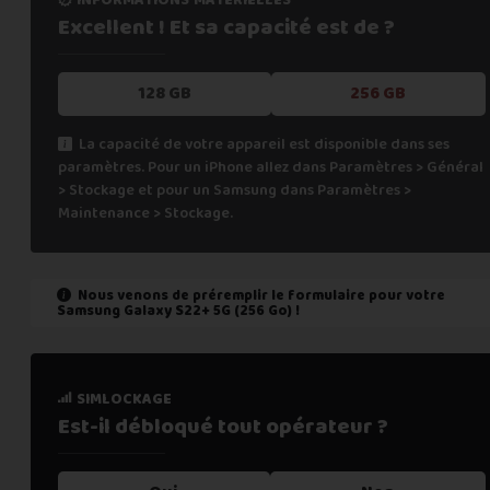
Excellent ! Et sa capacité
est de ?
128 GB
256 GB
La capacité de votre appareil est disponible dans ses
paramètres. Pour un iPhone allez dans Paramètres > Général
> Stockage et pour un Samsung dans Paramètres >
Maintenance > Stockage.
Nous venons de préremplir le formulaire pour votre
Samsung Galaxy S22+ 5G (256 Go)
!
état de marche
simlockage
Est-il fonctionnel ?
Est-il débloqué tout
opérateur ?