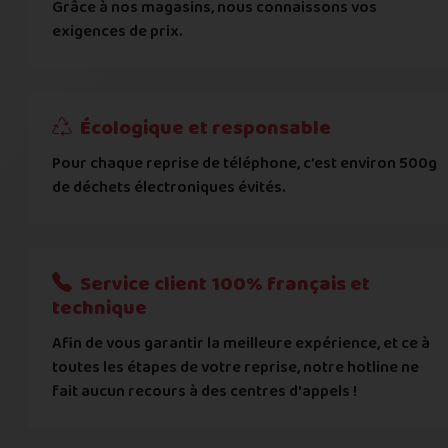
Grâce à nos magasins, nous connaissons vos
... puis comment vous payer !
exigences de prix.
IBAN
Écologique et responsable
BIC
Pour chaque reprise de téléphone, c’est environ 500g
de déchets électroniques évités.
Je donnerai mes informations bancaires plus tard
Nous n'acceptons que les règlements par transfert bancaire
Service client 100% français et
Quelque chose à nous préciser ?
technique
Afin de vous garantir la meilleure expérience, et ce à
Commentaire
toutes les étapes de votre reprise, notre hotline ne
fait aucun recours à des centres d'appels !