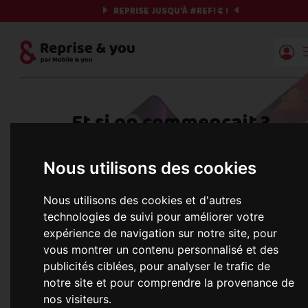
REPRISE JUSQU'À
#REF!
€ !
Reprise | Mobile & you
Et si on commençait ?
Préparez votre chrono et vos informations,
Nous utilisons des cookies
c'est parti !
Nous utilisons des cookies et d'autres
technologies de suivi pour améliorer votre
expérience de navigation sur notre site, pour
Une erreur est survenue :
Nous récupérons les meilleures offres... 
vous montrer un contenu personnalisé et des
publicités ciblées, pour analyser le trafic de
notre site et pour comprendre la provenance de
nos visiteurs.
informations commerciales