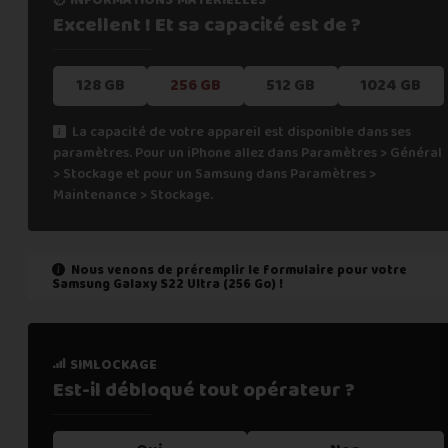
Excellent ! Et sa capacité
est de ?
128 GB
256 GB
512 GB
1024 GB
La capacité de votre appareil est disponible dans ses
paramètres. Pour un iPhone allez dans Paramètres > Général
> Stockage et pour un Samsung dans Paramètres >
Maintenance > Stockage.
Nous venons de préremplir le formulaire pour votre
Samsung Galaxy S22 Ultra (256 Go)
!
état de marche
simlockage
Est-il fonctionnel ?
Est-il débloqué tout
opérateur ?