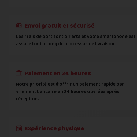
E-mail
*
Besoin d'aide pour choisir ? Consultez nos
Besoin d'aide pour choisir ? Consultez nos
exemples d'éta
exemples d'état
On peut compter sur vous ?
J'atteste de ma déclaration d'état et de modèle, d'
Cela ne sert à rien de mentir sur l'état de votre appare
Téléphone
*
Envoi gratuit et sécurisé
L'état que vous déclarez est systématiquemen
Les frais de port sont offerts et votre smartphone est
Adresse
*
assuré tout le long du processus de livraison.
Toute différence entre l'état déclaré et l'éta
RECEVOIR
---
€
Complément d'adresse
Paiement en 24 heures
Ville
*
Notre priorité est d’offrir un paiement rapide par
virement bancaire en 24 heures ouvrées après
réception.
Code postal
*
Pays
*
Expérience physique