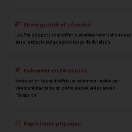
E-mail
*
Besoin d'aide pour choisir ? Consultez nos
Besoin d'aide pour choisir ? Consultez nos
exemples d'éta
exemples d'état
On peut compter sur vous ?
J'atteste de ma déclaration d'état et de modèle, d'
Cela ne sert à rien de mentir sur l'état de votre appare
Téléphone
*
Envoi gratuit et sécurisé
L'état que vous déclarez est systématiquemen
Les frais de port sont offerts et votre smartphone est
Adresse
*
assuré tout le long du processus de livraison.
Toute différence entre l'état déclaré et l'éta
RECEVOIR
---
€
Complément d'adresse
Paiement en 24 heures
Ville
*
Notre priorité est d’offrir un paiement rapide par
virement bancaire en 24 heures ouvrées après
réception.
Code postal
*
Pays
*
Expérience physique