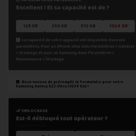
Excellent ! Et sa capacité
est de ?
128 GB
256 GB
512 GB
1024 GB
La capacité de votre appareil est disponible dans ses
paramètres. Pour un iPhone allez dans Paramètres > Général
> Stockage et pour un Samsung dans Paramètres >
Maintenance > Stockage.
Nous venons de préremplir le formulaire pour votre
Samsung Galaxy S22 Ultra (1024 Go)
!
état de marche
simlockage
Est-il fonctionnel ?
Est-il débloqué tout
opérateur ?