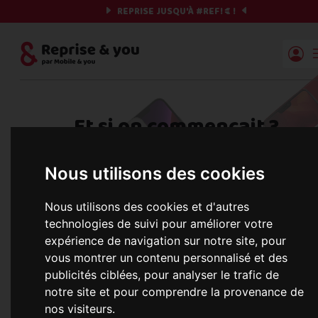
REPRISE JUSQU'À
#REF!
€ !
Reprise | Mobile & you
Et si on commençait ?
Préparez votre chrono et vos informations,
Nous utilisons des cookies
c'est parti !
Nous utilisons des cookies et d'autres
technologies de suivi pour améliorer votre
expérience de navigation sur notre site, pour
Une erreur est survenue :
Nous récupérons les meilleures offres... 
vous montrer un contenu personnalisé et des
publicités ciblées, pour analyser le trafic de
notre site et pour comprendre la provenance de
nos visiteurs.
informations commerciales