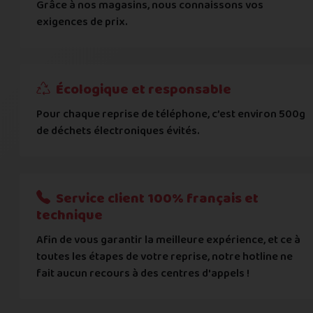
Grâce à nos magasins, nous connaissons vos
... puis comment vous payer !
exigences de prix.
IBAN
Écologique et responsable
BIC
Pour chaque reprise de téléphone, c’est environ 500g
de déchets électroniques évités.
Je donnerai mes informations bancaires plus tard
Nous n'acceptons que les règlements par transfert bancaire
Service client 100% français et
Quelque chose à nous préciser ?
technique
Afin de vous garantir la meilleure expérience, et ce à
Commentaire
toutes les étapes de votre reprise, notre hotline ne
fait aucun recours à des centres d'appels !