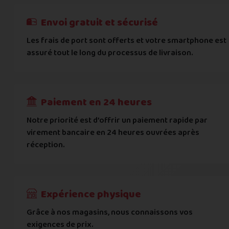
Cela ne sert à rien de mentir sur l'état de votre appare
Téléphone
*
Envoi gratuit et sécurisé
L'état que vous déclarez est systématiquemen
Les frais de port sont offerts et votre smartphone est
Adresse
*
assuré tout le long du processus de livraison.
Toute différence entre l'état déclaré et l'éta
RECEVOIR
---
€
Complément d'adresse
Paiement en 24 heures
Ville
*
Notre priorité est d’offrir un paiement rapide par
virement bancaire en 24 heures ouvrées après
réception.
Code postal
*
Pays
*
Expérience physique
Grâce à nos magasins, nous connaissons vos
... puis comment vous payer !
exigences de prix.