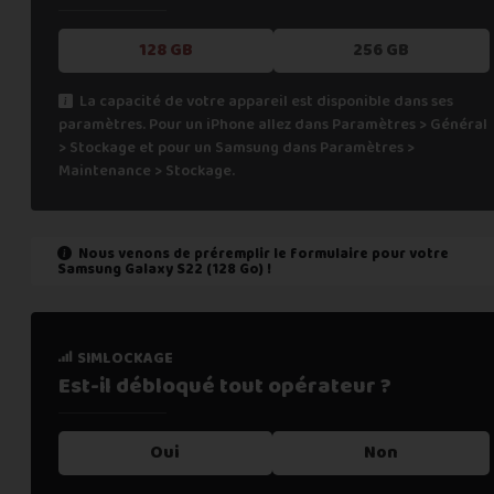
128 GB
256 GB
La capacité de votre appareil est disponible dans ses
paramètres. Pour un iPhone allez dans Paramètres > Général
> Stockage et pour un Samsung dans Paramètres >
Maintenance > Stockage.
Nous venons de préremplir le formulaire pour votre
Samsung Galaxy S22 (128 Go)
!
état de marche
simlockage
Est-il fonctionnel ?
Est-il débloqué tout
opérateur ?
Oui
Oui
Non