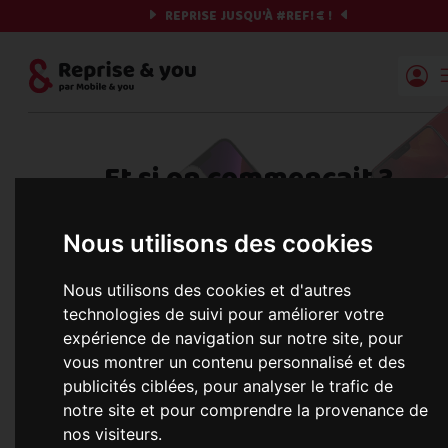
REPRISE JUSQU'À
#REF!
€ !
Reprise | Mobile & you
Et si on commençait ?
Préparez votre chrono et vos informations,
Nous utilisons des cookies
c'est parti !
Nous utilisons des cookies et d'autres
technologies de suivi pour améliorer votre
expérience de navigation sur notre site, pour
Une erreur est survenue :
vous montrer un contenu personnalisé et des
Nous récupérons les meilleures offres... 
publicités ciblées, pour analyser le trafic de
notre site et pour comprendre la provenance de
nos visiteurs.
informations commerciales