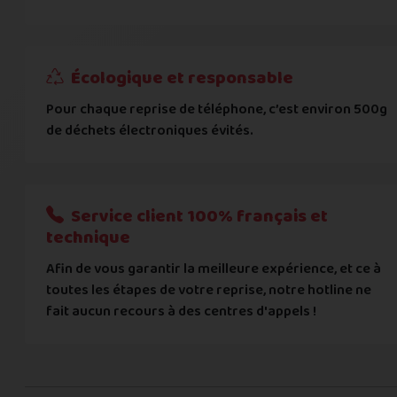
IBAN
Écologique et responsable
BIC
Pour chaque reprise de téléphone, c’est environ 500g
de déchets électroniques évités.
Je donnerai mes informations bancaires plus tard
Nous n'acceptons que les règlements par transfert bancaire
Service client 100% français et
Quelque chose à nous préciser ?
technique
Afin de vous garantir la meilleure expérience, et ce à
Commentaire
toutes les étapes de votre reprise, notre hotline ne
fait aucun recours à des centres d'appels !
C'est fini pour les questions,
la suite !