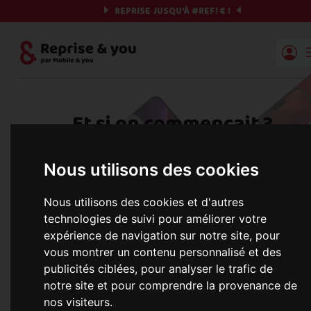
REPRISE JUSQU'À
#REF!
€ !
Reprise | Mobile & you
Et si on commençait ?
Préparez votre chrono et vos informations,
Nous utilisons des cookies
c'est parti !
Nous utilisons des cookies et d'autres
technologies de suivi pour améliorer votre
expérience de navigation sur notre site, pour
Une erreur est survenue :
Nous récupérons les meilleures offres... 
vous montrer un contenu personnalisé et des
publicités ciblées, pour analyser le trafic de
notre site et pour comprendre la provenance de
nos visiteurs.
informations commerciales