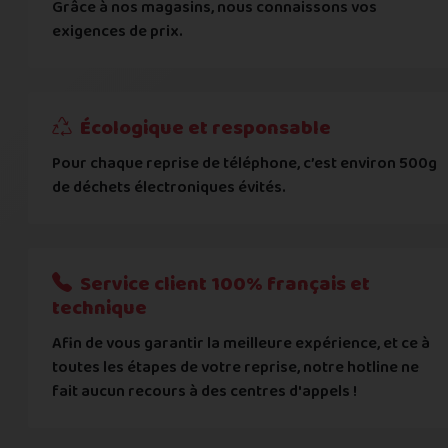
Grâce à nos magasins, nous connaissons vos
... puis comment vous payer !
exigences de prix.
IBAN
Écologique et responsable
BIC
Pour chaque reprise de téléphone, c’est environ 500g
de déchets électroniques évités.
Je donnerai mes informations bancaires plus tard
Nous n'acceptons que les règlements par transfert bancaire
Service client 100% français et
Quelque chose à nous préciser ?
technique
Afin de vous garantir la meilleure expérience, et ce à
Commentaire
toutes les étapes de votre reprise, notre hotline ne
fait aucun recours à des centres d'appels !