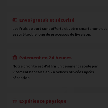
E-mail
*
Besoin d'aide pour choisir ? Consultez nos
Besoin d'aide pour choisir ? Consultez nos
exemples d'éta
exemples d'état
On peut compter sur vous ?
J'atteste de ma déclaration d'état et de modèle, d'
Cela ne sert à rien de mentir sur l'état de votre appare
Téléphone
*
Envoi gratuit et sécurisé
L'état que vous déclarez est systématiquemen
Les frais de port sont offerts et votre smartphone est
Adresse
*
assuré tout le long du processus de livraison.
Toute différence entre l'état déclaré et l'éta
RECEVOIR
---
€
Complément d'adresse
Paiement en 24 heures
Ville
*
Notre priorité est d’offrir un paiement rapide par
virement bancaire en 24 heures ouvrées après
réception.
Code postal
*
Pays
*
Expérience physique