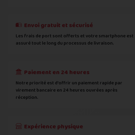
E-mail
*
Besoin d'aide pour choisir ? Consultez nos
Besoin d'aide pour choisir ? Consultez nos
exemples d'éta
exemples d'état
On peut compter sur vous ?
J'atteste de ma déclaration d'état et de modèle, d'
Cela ne sert à rien de mentir sur l'état de votre appare
Téléphone
*
Envoi gratuit et sécurisé
L'état que vous déclarez est systématiquemen
Les frais de port sont offerts et votre smartphone est
Adresse
*
assuré tout le long du processus de livraison.
Toute différence entre l'état déclaré et l'éta
RECEVOIR
---
€
Complément d'adresse
Paiement en 24 heures
Ville
*
Notre priorité est d’offrir un paiement rapide par
virement bancaire en 24 heures ouvrées après
réception.
Code postal
*
Pays
*
Expérience physique