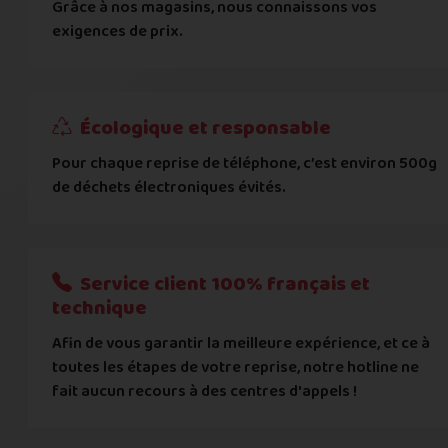
Grâce à nos magasins, nous connaissons vos
... puis comment vous payer !
exigences de prix.
IBAN
Écologique et responsable
BIC
Pour chaque reprise de téléphone, c’est environ 500g
de déchets électroniques évités.
Je donnerai mes informations bancaires plus tard
Nous n'acceptons que les règlements par transfert bancaire
Service client 100% français et
Quelque chose à nous préciser ?
technique
Afin de vous garantir la meilleure expérience, et ce à
Commentaire
toutes les étapes de votre reprise, notre hotline ne
fait aucun recours à des centres d'appels !