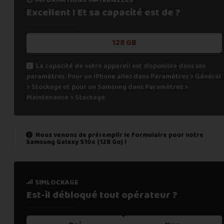
Excellent ! Et sa capacité
est de ?
128 GB
La capacité de votre appareil est disponible dans ses
paramètres. Pour un iPhone allez dans Paramètres > Général
> Stockage et pour un Samsung dans Paramètres >
Maintenance > Stockage.
Nous venons de préremplir le formulaire pour votre
Samsung Galaxy S10e (128 Go)
!
état de marche
simlockage
Est-il fonctionnel ?
Est-il débloqué tout
opérateur ?