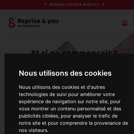
REPRISE JUSQU'À
#REF!
€ !
Reprise | Mobile & you
Et si on commençait ?
Préparez votre chrono et vos informations,
Nous utilisons des cookies
c'est parti !
Nous utilisons des cookies et d'autres
technologies de suivi pour améliorer votre
expérience de navigation sur notre site, pour
Une erreur est survenue :
Nous récupérons les meilleures offres... 
vous montrer un contenu personnalisé et des
publicités ciblées, pour analyser le trafic de
notre site et pour comprendre la provenance de
nos visiteurs.
informations commerciales