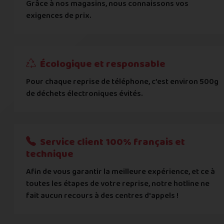
Grâce à nos magasins, nous connaissons vos
... puis comment vous payer !
exigences de prix.
IBAN
Écologique et responsable
BIC
Pour chaque reprise de téléphone, c’est environ 500g
de déchets électroniques évités.
Je donnerai mes informations bancaires plus tard
Nous n'acceptons que les règlements par transfert bancaire
Service client 100% français et
Quelque chose à nous préciser ?
technique
Afin de vous garantir la meilleure expérience, et ce à
Commentaire
toutes les étapes de votre reprise, notre hotline ne
fait aucun recours à des centres d'appels !