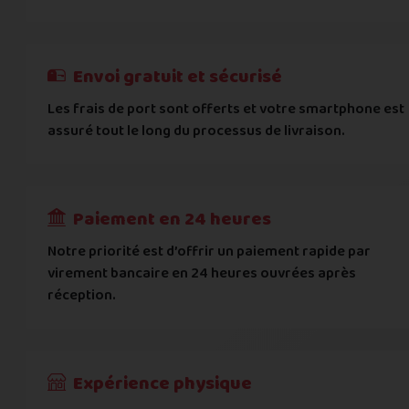
E-mail
*
Besoin d'aide pour choisir ? Consultez nos
Besoin d'aide pour choisir ? Consultez nos
exemples d'éta
exemples d'état
On peut compter sur vous ?
J'atteste de ma déclaration d'état et de modèle, d'
Cela ne sert à rien de mentir sur l'état de votre appare
Téléphone
*
Envoi gratuit et sécurisé
L'état que vous déclarez est systématiquemen
Les frais de port sont offerts et votre smartphone est
Adresse
*
assuré tout le long du processus de livraison.
Toute différence entre l'état déclaré et l'éta
RECEVOIR
---
€
Complément d'adresse
Paiement en 24 heures
Ville
*
Notre priorité est d’offrir un paiement rapide par
virement bancaire en 24 heures ouvrées après
réception.
Code postal
*
Pays
*
Expérience physique