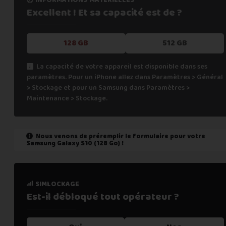
Excellent ! Et sa capacité
est de ?
128 GB
512 GB
La capacité de votre appareil est disponible dans ses
paramètres. Pour un iPhone allez dans Paramètres > Général
> Stockage et pour un Samsung dans Paramètres >
Maintenance > Stockage.
Nous venons de préremplir le formulaire pour votre
Samsung Galaxy S10 (128 Go)
!
état de marche
simlockage
Est-il fonctionnel ?
Est-il débloqué tout
opérateur ?