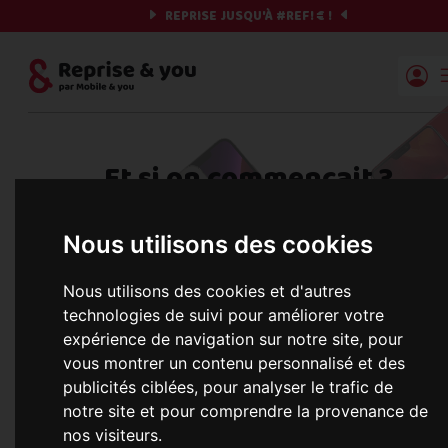
REPRISE JUSQU'À
#REF!
€ !
Reprise | Mobile & you
Et si on commençait ?
Préparez votre chrono et vos informations,
Nous utilisons des cookies
c'est parti !
Nous utilisons des cookies et d'autres
technologies de suivi pour améliorer votre
expérience de navigation sur notre site, pour
Une erreur est survenue :
Nous récupérons les meilleures offres... 
vous montrer un contenu personnalisé et des
publicités ciblées, pour analyser le trafic de
notre site et pour comprendre la provenance de
nos visiteurs.
informations commerciales