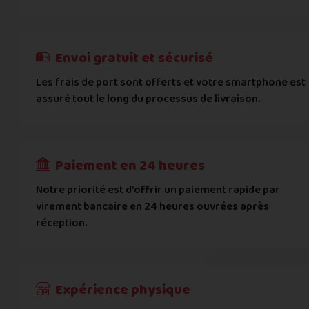
E-mail
*
Besoin d'aide pour choisir ? Consultez nos
Besoin d'aide pour choisir ? Consultez nos
exemples d'éta
exemples d'état
On peut compter sur vous ?
J'atteste de ma déclaration d'état et de modèle, d'
Cela ne sert à rien de mentir sur l'état de votre appare
Téléphone
*
Envoi gratuit et sécurisé
L'état que vous déclarez est systématiquemen
Les frais de port sont offerts et votre smartphone est
Adresse
*
assuré tout le long du processus de livraison.
Toute différence entre l'état déclaré et l'éta
RECEVOIR
---
€
Complément d'adresse
Paiement en 24 heures
Ville
*
Notre priorité est d’offrir un paiement rapide par
virement bancaire en 24 heures ouvrées après
réception.
Code postal
*
Pays
*
Expérience physique