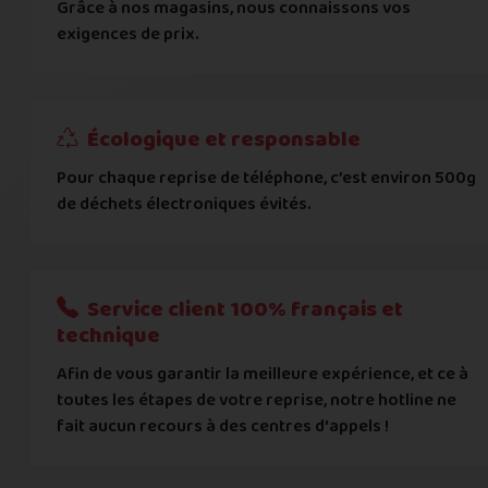
Grâce à nos magasins, nous connaissons vos
... puis comment vous payer !
exigences de prix.
IBAN
Écologique et responsable
BIC
Pour chaque reprise de téléphone, c’est environ 500g
de déchets électroniques évités.
Je donnerai mes informations bancaires plus tard
Nous n'acceptons que les règlements par transfert bancaire
Service client 100% français et
Quelque chose à nous préciser ?
technique
Afin de vous garantir la meilleure expérience, et ce à
Commentaire
toutes les étapes de votre reprise, notre hotline ne
fait aucun recours à des centres d'appels !