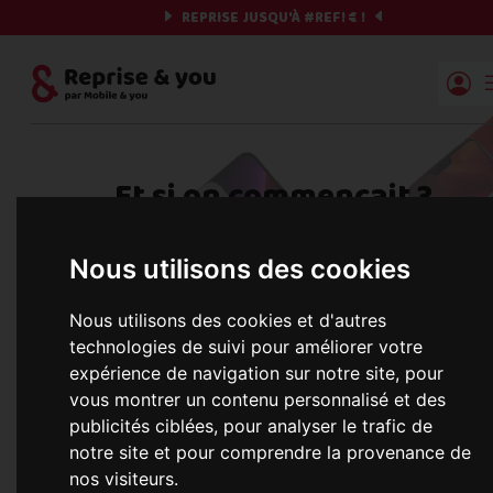
REPRISE JUSQU'À
#REF!
€ !
Reprise | Mobile & you
Et si on commençait ?
Préparez votre chrono et vos informations,
Nous utilisons des cookies
c'est parti !
Nous utilisons des cookies et d'autres
technologies de suivi pour améliorer votre
expérience de navigation sur notre site, pour
Une erreur est survenue :
Nous récupérons les meilleures offres... 
vous montrer un contenu personnalisé et des
publicités ciblées, pour analyser le trafic de
notre site et pour comprendre la provenance de
nos visiteurs.
informations commerciales