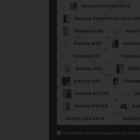
5. Recevoir mon paiement sous 24
Galaxy Note20 Ultra
Si vous ne trouvez pas une offre corres
Galaxy Note10 Lite Dual SI
Vous pouvez éventuellement nous contact
Galaxy A20e
Galax
Galaxy A30
Galaxy
Galaxy A41
Galaxy 
Galaxy A52
Gala
Galaxy A60
Galaxy
Galaxy A72 5G
Ga
Galaxy A90 5G
Gal
Galaxy S22 Ultra
Galaxy
Le modèle de votre appareil est écrit 