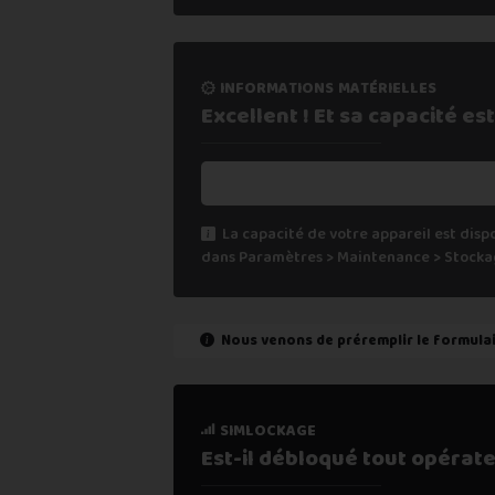
informations matérielles
Excellent ! Et sa capacité
est
La capacité de votre appareil est disp
dans Paramètres > Maintenance > Stocka
Nous venons de préremplir le formula
état de marche
simlockage
Est-il fonctionnel ?
Est-il débloqué tout
opérate