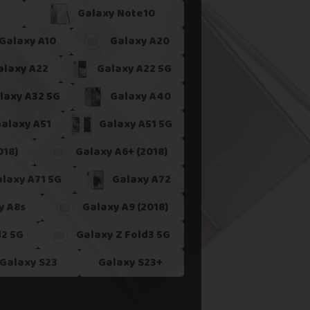
Galaxy Note10
 ne le reprenons actuellement pas.
Galaxy A10
Galaxy A20
alaxy A22
Galaxy A22 5G
laxy A32 5G
Galaxy A40
alaxy A51
Galaxy A51 5G
018)
Galaxy A6+ (2018)
laxy A71 5G
Galaxy A72
y A8s
Galaxy A9 (2018)
d2 5G
Galaxy Z Fold3 5G
Galaxy S23
Galaxy S23+