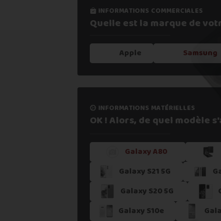
informations commerciales
informations processus
Quelle est la marque de vot
Notre expertise,
votre repris
Apple
Samsung
1. Estimer mon appareil en 30s
informations matérielles
2. Fournir mes informations
OK ! Alors, de quel modèle s'a
Galaxy A80
3. Déposer gratuitement mon coli
Galaxy S21 5G
Ga
4. Attendre la validation de l'ateli
Galaxy S20 5G
Galaxy S10e
Gala