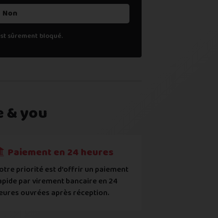
Non
est sûrement bloqué.
e & you
l (
voir comment
)
Paiement en 24 heures
otre priorité est d’offrir un paiement
apide par virement bancaire en 24
uropéens ou contrefaits
eures ouvrées après réception.