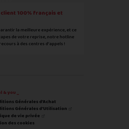
ec les points mentionnés ci-dessus et reconnais que le prix aff
client 100% français et
arantir la meilleure expérience, et ce
tapes de votre reprise, notre hotline
recours à des centres d'appels !
re ou du renvoi du produit
l & you _
itions Générales d'Achat
itions Générales d'Utilisation
tique de vie privée
ion des cookies