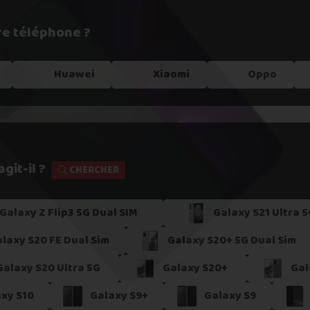
re téléphone ?
e !
Huawei
Xiaomi
Oppo
git-il ?
CHERCHER
Galaxy Z Flip3 5G Dual SIM
Galaxy S21 Ultra 5
s dans un
point relais
laxy S20 FE Dual Sim
Galaxy S20+ 5G Dual Sim
er
Galaxy S20 Ultra 5G
Galaxy S20+
Gal
xy S10
Galaxy S9+
Galaxy S9