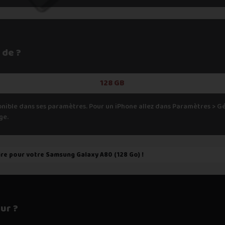
 de ?
128 GB
onible dans ses paramètres. Pour un iPhone allez dans Paramètres > 
ge.
ire pour votre
Samsung Galaxy A80 (128 Go)
!
ur ?