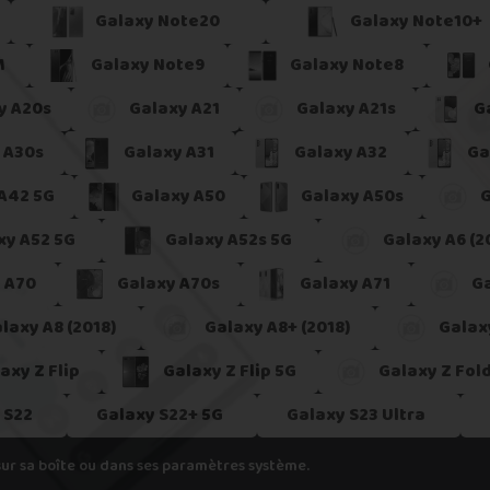
h
Galaxy Note20
Galaxy Note10+
pondant aux spécifications de votre appareil, cela veut dire que nous
M
Galaxy Note9
Galaxy Note8
er.
y A20s
Galaxy A21
Galaxy A21s
G
 A30s
Galaxy A31
Galaxy A32
Ga
A42 5G
Galaxy A50
Galaxy A50s
G
xy A52 5G
Galaxy A52s 5G
Galaxy A6 (2
 A70
Galaxy A70s
Galaxy A71
Ga
laxy A8 (2018)
Galaxy A8+ (2018)
Galax
axy Z Flip
Galaxy Z Flip 5G
Galaxy Z Fol
 S22
Galaxy S22+ 5G
Galaxy S23 Ultra
sur sa boîte ou dans ses paramètres système.