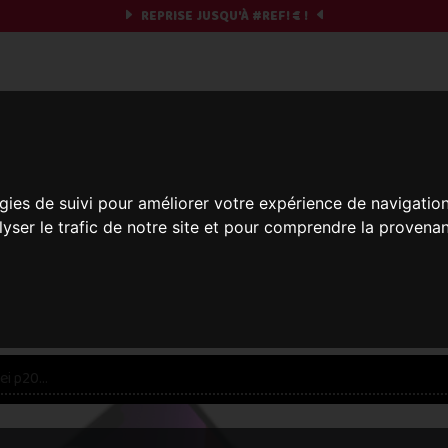
REPRISE JUSQU'À
#REF!
€ !
obile & you
Et si on commençait ?
gies de suivi pour améliorer votre expérience de navigatio
lyser le trafic de notre site et pour comprendre la provenan
réparez votre chrono et vos informations,
c'est part
res offres... veuillez patienter, ça vaut le coup