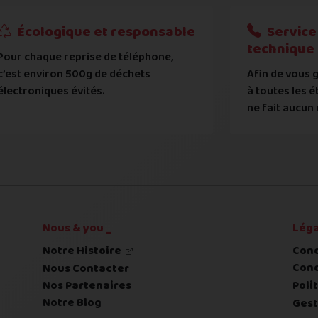
t et de modèle, d'avoir pris connaissance et entre en règle av
?
Écologique et responsable
Service 
technique
Pour chaque reprise de téléphone,
tat de votre appareil :
c’est environ 500g de déchets
Afin de vous g
 systématiquement vérifié par notre atelier
électroniques évités.
à toutes les é
ne fait aucun 
 déclaré et l'état expertisé fera l'objet d'une contre-off
Nous & you _
Léga
Notre Histoire
Cond
Cond
Nous Contacter
Nos Partenaires
Poli
Notre Blog
Gest