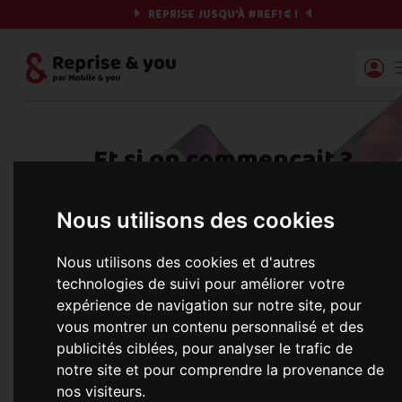
REPRISE JUSQU'À
#REF!
€ !
Reprise | Mobile & you
Et si on commençait ?
Préparez votre chrono et vos informations,
Nous utilisons des cookies
c'est parti !
Nous utilisons des cookies et d'autres
technologies de suivi pour améliorer votre
expérience de navigation sur notre site, pour
Une erreur est survenue :
Nous récupérons les meilleures offres... 
vous montrer un contenu personnalisé et des
publicités ciblées, pour analyser le trafic de
notre site et pour comprendre la provenance de
nos visiteurs.
informations commerciales