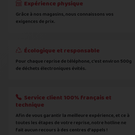
Expérience physique
Grâce à nos magasins, nous connaissons vos
... puis comment vous payer !
exigences de prix.
IBAN
Écologique et responsable
BIC
Pour chaque reprise de téléphone, c’est environ 500g
de déchets électroniques évités.
Je donnerai mes informations bancaires plus tard
Nous n'acceptons que les règlements par transfert bancaire
Service client 100% français et
Quelque chose à nous préciser ?
technique
Afin de vous garantir la meilleure expérience, et ce à
Commentaire
toutes les étapes de votre reprise, notre hotline ne
fait aucun recours à des centres d'appels !