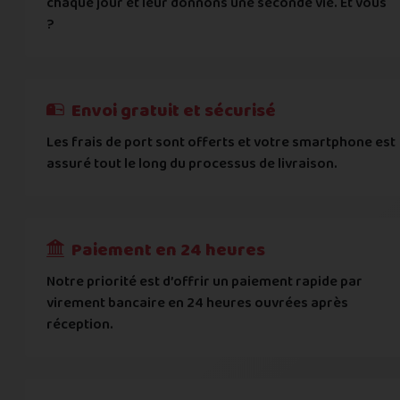
chaque jour et leur donnons une seconde vie. Et vous
Vous acceptez les
conditions générales d'acha
?
informations importantes
E-mail
*
Besoin d'aide pour choisir ? Consultez nos
Besoin d'aide pour choisir ? Consultez nos
exemples d'éta
exemples d'état
On peut compter sur vous ?
J'atteste de ma déclaration d'état et de modèle, d'
Cela ne sert à rien de mentir sur l'état de votre appare
Téléphone
*
Envoi gratuit et sécurisé
L'état que vous déclarez est systématiquemen
Les frais de port sont offerts et votre smartphone est
Adresse
*
assuré tout le long du processus de livraison.
Toute différence entre l'état déclaré et l'éta
RECEVOIR
---
€
Complément d'adresse
Paiement en 24 heures
Ville
*
Notre priorité est d’offrir un paiement rapide par
virement bancaire en 24 heures ouvrées après
réception.
Code postal
*
Pays
*