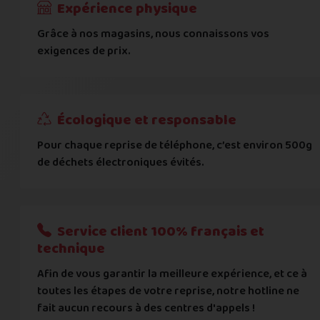
Expérience physique
Grâce à nos magasins, nous connaissons vos
... puis comment vous payer !
exigences de prix.
IBAN
Écologique et responsable
BIC
Pour chaque reprise de téléphone, c’est environ 500g
de déchets électroniques évités.
Je donnerai mes informations bancaires plus tard
Nous n'acceptons que les règlements par transfert bancaire
Service client 100% français et
Quelque chose à nous préciser ?
technique
Afin de vous garantir la meilleure expérience, et ce à
Commentaire
toutes les étapes de votre reprise, notre hotline ne
fait aucun recours à des centres d'appels !