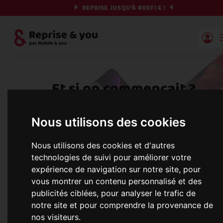
REPRISE JUSQU'À
#REF!
€ !
Reprise | Mobile & you
Et si on commençait ?
Préparez votre chrono et vos informations,
Nous utilisons des cookies
c'est parti !
Nous utilisons des cookies et d'autres
technologies de suivi pour améliorer votre
expérience de navigation sur notre site, pour
Une erreur est survenue :
Nous récupérons les meilleures offres... 
vous montrer un contenu personnalisé et des
publicités ciblées, pour analyser le trafic de
notre site et pour comprendre la provenance de
nos visiteurs.
informations commerciales