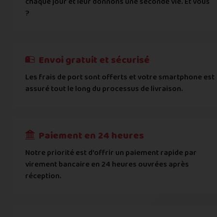
chaque jour et leur donnons une seconde vie. Et vous
Vous acceptez les
conditions générales d'acha
?
informations importantes
E-mail
*
Besoin d'aide pour choisir ? Consultez nos
Besoin d'aide pour choisir ? Consultez nos
exemples d'éta
exemples d'état
On peut compter sur vous ?
J'atteste de ma déclaration d'état et de modèle, d'
Cela ne sert à rien de mentir sur l'état de votre appare
Téléphone
*
Envoi gratuit et sécurisé
L'état que vous déclarez est systématiquemen
Les frais de port sont offerts et votre smartphone est
Adresse
*
assuré tout le long du processus de livraison.
Toute différence entre l'état déclaré et l'éta
RECEVOIR
---
€
Complément d'adresse
Paiement en 24 heures
Ville
*
Notre priorité est d’offrir un paiement rapide par
virement bancaire en 24 heures ouvrées après
réception.
Code postal
*
Pays
*