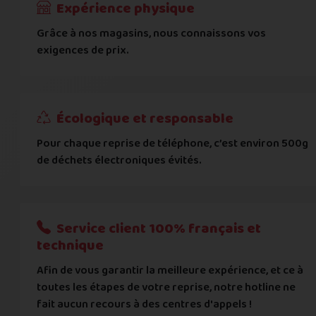
Expérience physique
Grâce à nos magasins, nous connaissons vos
... puis comment vous payer !
exigences de prix.
IBAN
Écologique et responsable
BIC
Pour chaque reprise de téléphone, c’est environ 500g
de déchets électroniques évités.
Je donnerai mes informations bancaires plus tard
Nous n'acceptons que les règlements par transfert bancaire
Service client 100% français et
Quelque chose à nous préciser ?
technique
Afin de vous garantir la meilleure expérience, et ce à
Commentaire
toutes les étapes de votre reprise, notre hotline ne
fait aucun recours à des centres d'appels !