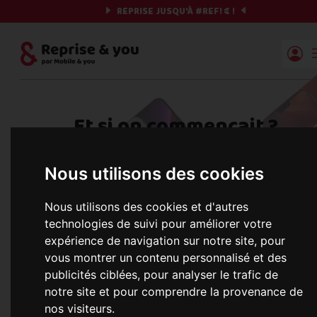
REPRISE JUSQU'À
#REF!
€ !
Reprise | Mobile & you
Et si on commençait ?
Préparez votre chrono et vos informations,
Nous utilisons des cookies
c'est parti !
Nous utilisons des cookies et d'autres
technologies de suivi pour améliorer votre
expérience de navigation sur notre site, pour
Une erreur est survenue :
Nous récupérons les meilleures offres... 
vous montrer un contenu personnalisé et des
publicités ciblées, pour analyser le trafic de
notre site et pour comprendre la provenance de
nos visiteurs.
informations commerciales