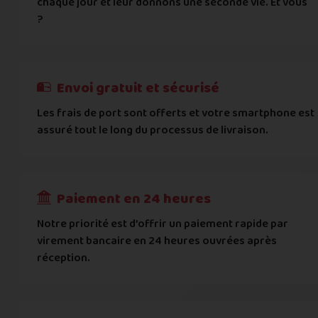
chaque jour et leur donnons une seconde vie. Et vous
Vous acceptez les
conditions générales d'acha
?
informations importantes
E-mail
*
Besoin d'aide pour choisir ? Consultez nos
Besoin d'aide pour choisir ? Consultez nos
exemples d'éta
exemples d'état
On peut compter sur vous ?
J'atteste de ma déclaration d'état et de modèle, d'
Cela ne sert à rien de mentir sur l'état de votre appare
Téléphone
*
Envoi gratuit et sécurisé
L'état que vous déclarez est systématiquemen
Les frais de port sont offerts et votre smartphone est
Adresse
*
assuré tout le long du processus de livraison.
Toute différence entre l'état déclaré et l'éta
RECEVOIR
---
€
Complément d'adresse
Paiement en 24 heures
Ville
*
Notre priorité est d’offrir un paiement rapide par
virement bancaire en 24 heures ouvrées après
réception.
Code postal
*
Pays
*