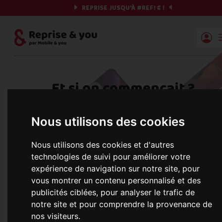
REPRISE JUSQU'À
#REF!
€ !
Reprise | Mobile & you
Et si on commençait ?
Préparez votre chrono et vos informations,
Nous utilisons des cookies
c'est parti !
Nous utilisons des cookies et d'autres
technologies de suivi pour améliorer votre
expérience de navigation sur notre site, pour
Une erreur est survenue :
Nous récupérons les meilleures offres... 
vous montrer un contenu personnalisé et des
publicités ciblées, pour analyser le trafic de
notre site et pour comprendre la provenance de
nos visiteurs.
informations commerciales