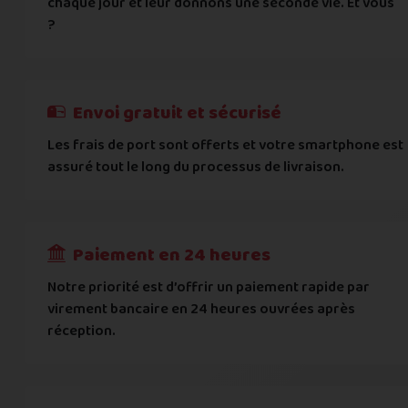
chaque jour et leur donnons une seconde vie. Et vous
Vous acceptez les
conditions générales d'acha
?
informations importantes
E-mail
*
Besoin d'aide pour choisir ? Consultez nos
Besoin d'aide pour choisir ? Consultez nos
exemples d'éta
exemples d'état
On peut compter sur vous ?
J'atteste de ma déclaration d'état et de modèle, d'
Cela ne sert à rien de mentir sur l'état de votre appare
Téléphone
*
Envoi gratuit et sécurisé
L'état que vous déclarez est systématiquemen
Les frais de port sont offerts et votre smartphone est
Adresse
*
assuré tout le long du processus de livraison.
Toute différence entre l'état déclaré et l'éta
RECEVOIR
---
€
Complément d'adresse
Paiement en 24 heures
Ville
*
Notre priorité est d’offrir un paiement rapide par
virement bancaire en 24 heures ouvrées après
réception.
Code postal
*
Pays
*