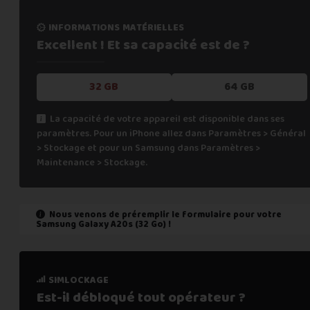
informations matérielles
Excellent ! Et sa capacité
est de ?
32 GB
64 GB
La capacité de votre appareil est disponible dans ses
paramètres. Pour un iPhone allez dans Paramètres > Général
> Stockage et pour un Samsung dans Paramètres >
Maintenance > Stockage.
Nous venons de préremplir le formulaire pour votre
Samsung Galaxy A20s (32 Go)
!
état de marche
simlockage
Est-il fonctionnel ?
Est-il débloqué tout
opérateur ?