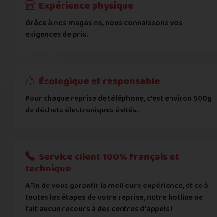
Expérience physique
Grâce à nos magasins, nous connaissons vos
... puis comment vous payer !
exigences de prix.
IBAN
Écologique et responsable
BIC
Pour chaque reprise de téléphone, c’est environ 500g
de déchets électroniques évités.
Je donnerai mes informations bancaires plus tard
Nous n'acceptons que les règlements par transfert bancaire
Service client 100% français et
Quelque chose à nous préciser ?
technique
Afin de vous garantir la meilleure expérience, et ce à
Commentaire
toutes les étapes de votre reprise, notre hotline ne
fait aucun recours à des centres d'appels !