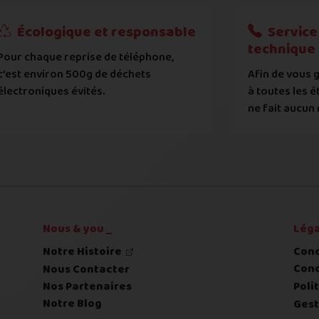
t et de modèle, d'avoir pris connaissance et entre en règle av
?
Écologique et responsable
Service 
technique
Pour chaque reprise de téléphone,
tat de votre appareil :
c’est environ 500g de déchets
Afin de vous g
 systématiquement vérifié par notre atelier
électroniques évités.
à toutes les é
ne fait aucun 
 déclaré et l'état expertisé fera l'objet d'une contre-off
Nous & you _
Léga
Notre Histoire
Cond
Cond
Nous Contacter
Nos Partenaires
Poli
Notre Blog
Gest