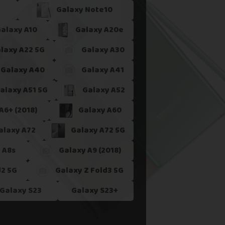
Galaxy Note10
 ne le reprenons actuellement pas.
alaxy A10
Galaxy A20e
laxy A22 5G
Galaxy A30
Galaxy A40
Galaxy A41
alaxy A51 5G
Galaxy A52
A6+ (2018)
Galaxy A60
alaxy A72
Galaxy A72 5G
 A8s
Galaxy A9 (2018)
d2 5G
Galaxy Z Fold3 5G
Galaxy S23
Galaxy S23+