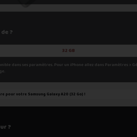
 de ?
32 GB
onible dans ses paramètres. Pour un iPhone allez dans Paramètres > 
ge.
ire pour votre
Samsung Galaxy A20 (32 Go)
!
ur ?