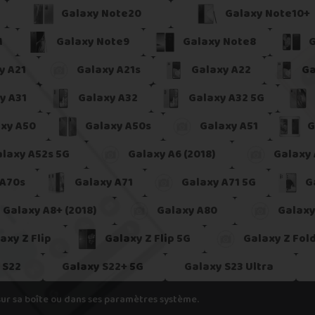
h
Galaxy Note20
Galaxy Note10+
pondant aux spécifications de votre appareil, cela veut dire que nous
M
Galaxy Note9
Galaxy Note8
G
er.
y A21
Galaxy A21s
Galaxy A22
Ga
y A31
Galaxy A32
Galaxy A32 5G
xy A50
Galaxy A50s
Galaxy A51
G
laxy A52s 5G
Galaxy A6 (2018)
Galaxy 
 A70s
Galaxy A71
Galaxy A71 5G
G
Galaxy A8+ (2018)
Galaxy A80
Galaxy
axy Z Flip
Galaxy Z Flip 5G
Galaxy Z Fol
 S22
Galaxy S22+ 5G
Galaxy S23 Ultra
sur sa boîte ou dans ses paramètres système.