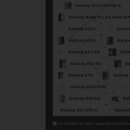
5. Recevoir mon paiement sous 24
Galaxy Note20 Ultra
Si vous ne trouvez pas une offre corres
Galaxy Note10 Lite Dual SI
Vous pouvez éventuellement nous contact
Galaxy A20s
Galax
Galaxy A30s
Galax
Galaxy A42 5G
Gala
Galaxy A52 5G
Ga
Galaxy A70
Galaxy
Galaxy A8 (2018)
Galaxy A90 5G
Gal
Galaxy S22 Ultra
Galaxy
Le modèle de votre appareil est écrit 