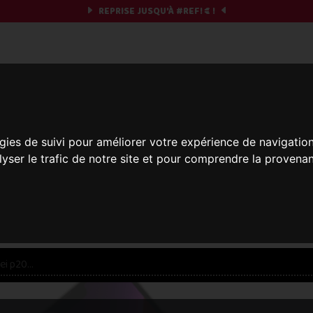
REPRISE JUSQU'À
#REF!
€ !
obile & you
Et si on commençait ?
gies de suivi pour améliorer votre expérience de navigatio
lyser le trafic de notre site et pour comprendre la provenan
réparez votre chrono et vos informations,
c'est part
res offres... veuillez patienter, ça vaut le coup