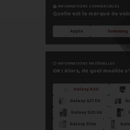
informations commerciales
informations processus
Quelle est la marque de vot
Notre expertise,
votre repris
Apple
Samsung
1. Estimer mon appareil en 30s
informations matérielles
2. Fournir mes informations
OK ! Alors, de quel modèle s'a
Galaxy A20
3. Déposer gratuitement mon coli
Galaxy S21 5G
Ga
4. Attendre la validation de l'ateli
Galaxy S20 5G
Galaxy S10e
Gala