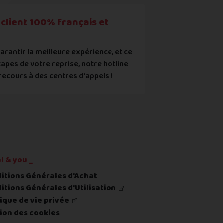
ec les points mentionnés ci-dessus et reconnais que le prix aff
client 100% français et
arantir la meilleure expérience, et ce
tapes de votre reprise, notre hotline
recours à des centres d'appels !
re ou du renvoi du produit
l & you _
itions Générales d'Achat
itions Générales d'Utilisation
tique de vie privée
ion des cookies