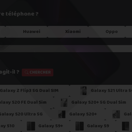
re téléphone ?
e !
Huawei
Xiaomi
Oppo
git-il ?
CHERCHER
Galaxy Z Flip3 5G Dual SIM
Galaxy S21 Ultra 5
s dans un
point relais
laxy S20 FE Dual Sim
Galaxy S20+ 5G Dual Sim
er
Galaxy S20 Ultra 5G
Galaxy S20+
Gal
xy S10
Galaxy S9+
Galaxy S9