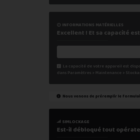
informations matérielles
Excellent ! Et sa capacité
est
La capacité de votre appareil est disp
dans Paramètres > Maintenance > Stocka
Nous venons de préremplir le formula
état de marche
simlockage
Est-il fonctionnel ?
Est-il débloqué tout
opérate