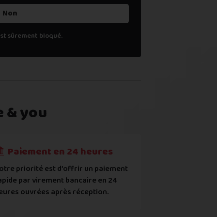
Non
est sûrement bloqué.
e & you
l (
voir comment
)
Paiement en 24 heures
otre priorité est d’offrir un paiement
apide par virement bancaire en 24
uropéens ou contrefaits
eures ouvrées après réception.