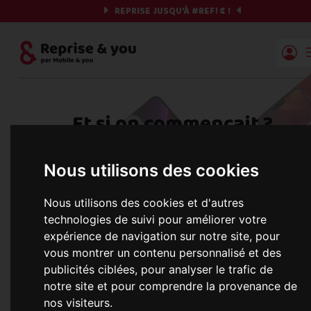
REPRISE JUSQU'À
#REF!
€ !
Reprise | Mobile & you
Et si on commençait ?
Préparez votre chrono et vos informations,
Nous utilisons des cookies
c'est parti !
Nous utilisons des cookies et d'autres
technologies de suivi pour améliorer votre
expérience de navigation sur notre site, pour
Une erreur est survenue :
Nous récupérons les meilleures offres... 
vous montrer un contenu personnalisé et des
publicités ciblées, pour analyser le trafic de
notre site et pour comprendre la provenance de
nos visiteurs.
informations commerciales