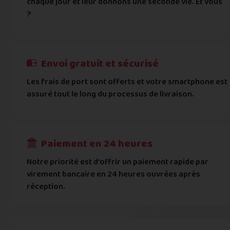
chaque jour et leur donnons une seconde vie. Et vous
Vous acceptez les
conditions générales d'acha
?
informations importantes
E-mail
*
Besoin d'aide pour choisir ? Consultez nos
Besoin d'aide pour choisir ? Consultez nos
exemples d'éta
exemples d'état
On peut compter sur vous ?
J'atteste de ma déclaration d'état et de modèle, d'
Cela ne sert à rien de mentir sur l'état de votre appare
Téléphone
*
Envoi gratuit et sécurisé
L'état que vous déclarez est systématiquemen
Les frais de port sont offerts et votre smartphone est
Adresse
*
assuré tout le long du processus de livraison.
Toute différence entre l'état déclaré et l'éta
RECEVOIR
---
€
Complément d'adresse
Paiement en 24 heures
Ville
*
Notre priorité est d’offrir un paiement rapide par
virement bancaire en 24 heures ouvrées après
réception.
Code postal
*
Pays
*