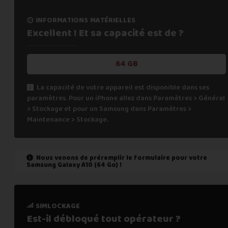
informations matérielles
Excellent ! Et sa capacité
est de ?
64 GB
La capacité de votre appareil est disponible dans ses
paramètres. Pour un iPhone allez dans Paramètres > Général
> Stockage et pour un Samsung dans Paramètres >
Maintenance > Stockage.
Nous venons de préremplir le formulaire pour votre
Samsung Galaxy A10 (64 Go)
!
état de marche
simlockage
Est-il fonctionnel ?
Est-il débloqué tout
opérateur ?