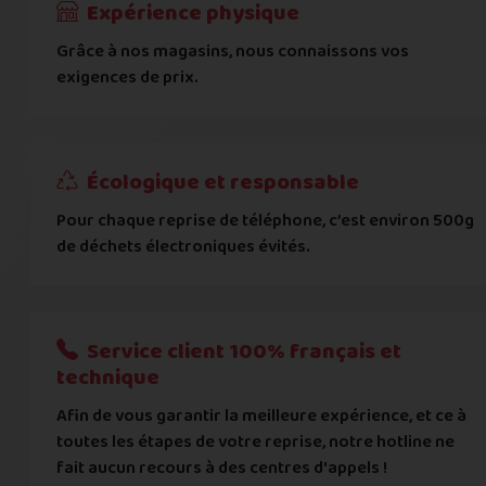
Expérience physique
Grâce à nos magasins, nous connaissons vos
... puis comment vous payer !
exigences de prix.
IBAN
Écologique et responsable
BIC
Pour chaque reprise de téléphone, c’est environ 500g
de déchets électroniques évités.
Je donnerai mes informations bancaires plus tard
Nous n'acceptons que les règlements par transfert bancaire
Service client 100% français et
Quelque chose à nous préciser ?
technique
Afin de vous garantir la meilleure expérience, et ce à
Commentaire
toutes les étapes de votre reprise, notre hotline ne
fait aucun recours à des centres d'appels !