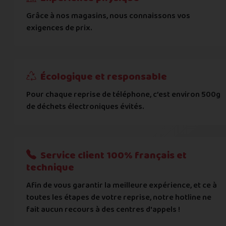
Grâce à nos magasins, nous connaissons vos
... puis comment vous payer !
exigences de prix.
IBAN
Écologique et responsable
BIC
Pour chaque reprise de téléphone, c’est environ 500g
de déchets électroniques évités.
Je donnerai mes informations bancaires plus tard
Nous n'acceptons que les règlements par transfert bancaire
Service client 100% français et
Quelque chose à nous préciser ?
technique
Afin de vous garantir la meilleure expérience, et ce à
Commentaire
toutes les étapes de votre reprise, notre hotline ne
fait aucun recours à des centres d'appels !