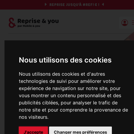
REPRISE JUSQU'À
#REF!
€ !
Reprise | Mobile & you
Et si on commençait ?
Nous utilisons des cookies
Préparez votre chrono et vos informations,
c'est parti !
Nous utilisons des cookies et d'autres
technologies de suivi pour améliorer votre
expérience de navigation sur notre site, pour
vous montrer un contenu personnalisé et des
Une erreur est survenue :
publicités ciblées, pour analyser le trafic de
Nous récupérons les meilleures offres... 
notre site et pour comprendre la provenance de
nos visiteurs.
informations commerciales
J'accepte
Changer mes préférences