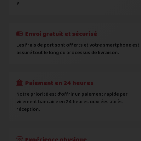
Vous acceptez les
conditions générales d'acha
?
informations importantes
E-mail
*
Besoin d'aide pour choisir ? Consultez nos
Besoin d'aide pour choisir ? Consultez nos
exemples d'éta
exemples d'état
On peut compter sur vous ?
J'atteste de ma déclaration d'état et de modèle, d'
Cela ne sert à rien de mentir sur l'état de votre appare
Téléphone
*
Envoi gratuit et sécurisé
L'état que vous déclarez est systématiquemen
Les frais de port sont offerts et votre smartphone est
Adresse
*
assuré tout le long du processus de livraison.
Toute différence entre l'état déclaré et l'éta
RECEVOIR
---
€
Complément d'adresse
Paiement en 24 heures
Ville
*
Notre priorité est d’offrir un paiement rapide par
virement bancaire en 24 heures ouvrées après
réception.
Code postal
*
Pays
*
Expérience physique