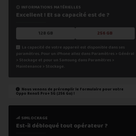
informations matérielles
Excellent ! Et sa capacité
est de ?
128 GB
256 GB
La capacité de votre appareil est disponible dans ses
paramètres. Pour un iPhone allez dans Paramètres > Général
> Stockage et pour un Samsung dans Paramètres >
Maintenance > Stockage.
Nous venons de préremplir le formulaire pour votre
Oppo Reno5 Pro+ 5G (256 Go)
!
état de marche
simlockage
Est-il fonctionnel ?
Est-il débloqué tout
opérateur ?