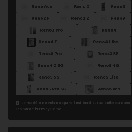
Reno Ace
Reno Z
Reno2
Si vous ne trouvez pas une offre correspondant aux spécific
Vous pouvez éventuellement nous contacter.
Reno2 F
Reno2 Z
Reno3
Reno3 Pro
Reno4
Reno4 F
Reno4 Lite
Reno4 Pro
Reno4 SE
Reno4 Z 5G
Reno5 4G
Reno5 5G
Reno5 Lite
Reno5 Pro 5G
Reno6 Pro
Le modèle de votre appareil est écrit sur sa boîte ou dans
ses paramètres système.