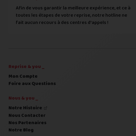
Afin de vous garantir la meilleure expérience, et ce à
toutes les étapes de votre reprise, notre hotline ne
Commentaire
fait aucun recours à des centres d'appels !
C'est fini pour les questions,
la suite !
Reprise & you _
Mon Compte
Foire aux Questions
Nous & you _
Notre Histoire
Nous Contacter
Nos Partenaires
Notre Blog