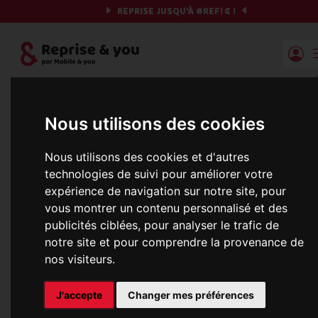
REPRISE JUSQU'À
#REF!
€ !
Reprise | Mobile & you
Et si on commençait ?
Nous utilisons des cookies
Préparez votre chrono et vos informations,
Nous utilisons des cookies et d'autres
c'est parti !
technologies de suivi pour améliorer votre
expérience de navigation sur notre site, pour
vous montrer un contenu personnalisé et des
publicités ciblées, pour analyser le trafic de
notre site et pour comprendre la provenance de
nos visiteurs.
Mise à jour de la base de données en
cours, veuillez réessayer dans 1 minute
J'accepte
Changer mes préférences