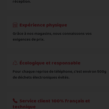
réception.
Code postal
*
Expérience physique
Pays
*
Grâce à nos magasins, nous connaissons vos
exigences de prix.
... puis comment vous payer !
IBAN
Écologique et responsable
Pour chaque reprise de téléphone, c’est environ 500g
BIC
de déchets électroniques évités.
Je donnerai mes informations bancaires plus tard
Nous n'acceptons que les règlements par transfert bancaire
Service client 100% français et
technique
Quelque chose à nous préciser ?