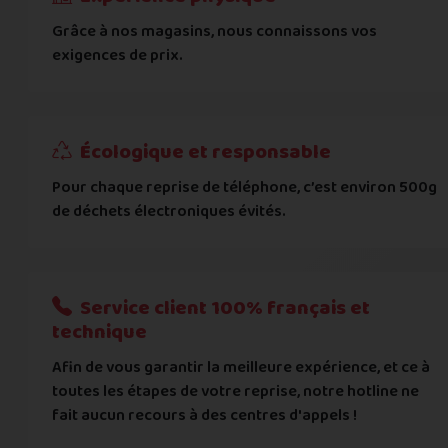
Grâce à nos magasins, nous connaissons vos
... puis comment vous payer !
exigences de prix.
IBAN
Écologique et responsable
BIC
Pour chaque reprise de téléphone, c’est environ 500g
de déchets électroniques évités.
Je donnerai mes informations bancaires plus tard
Nous n'acceptons que les règlements par transfert bancaire
Service client 100% français et
Quelque chose à nous préciser ?
technique
Afin de vous garantir la meilleure expérience, et ce à
Commentaire
toutes les étapes de votre reprise, notre hotline ne
fait aucun recours à des centres d'appels !