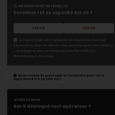
informations matérielles
Excellent ! Et sa capacité
est de ?
128 GB
256 GB
La capacité de votre appareil est disponible dans ses
paramètres. Pour un iPhone allez dans Paramètres > Général
> Stockage et pour un Samsung dans Paramètres >
Maintenance > Stockage.
Nous venons de préremplir le formulaire pour votre
Oppo Reno5 Pro 5G (256 Go)
!
état de marche
simlockage
Est-il fonctionnel ?
Est-il débloqué tout
opérateur ?