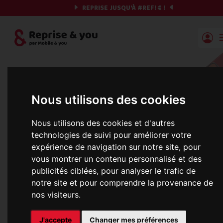
REPRISE JUSQU'À
#REF!
€ !
Reprise | Mobile & you
Et si on commençait ?
Nous utilisons des cookies
Préparez votre chrono et vos informations,
c'est parti !
Nous utilisons des cookies et d'autres
technologies de suivi pour améliorer votre
expérience de navigation sur notre site, pour
vous montrer un contenu personnalisé et des
Une erreur est survenue :
publicités ciblées, pour analyser le trafic de
Nous récupérons les meilleures offres... 
notre site et pour comprendre la provenance de
nos visiteurs.
informations commerciales
J'accepte
Changer mes préférences