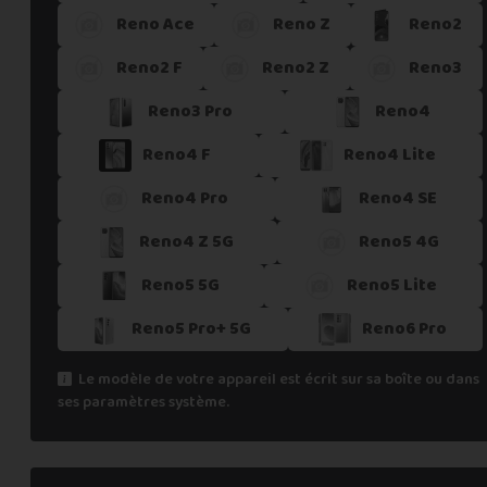
Reno Ace
Reno Z
Reno2
Si vous ne trouvez pas une offre correspondant aux spécific
Vous pouvez éventuellement nous contacter.
Reno2 F
Reno2 Z
Reno3
Reno3 Pro
Reno4
Reno4 F
Reno4 Lite
Reno4 Pro
Reno4 SE
Reno4 Z 5G
Reno5 4G
Reno5 5G
Reno5 Lite
Reno5 Pro+ 5G
Reno6 Pro
Le modèle de votre appareil est écrit sur sa boîte ou dans
ses paramètres système.