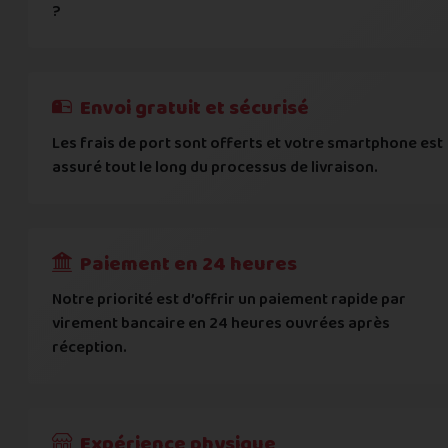
Vous acceptez les
conditions générales d'acha
?
informations importantes
E-mail
*
Besoin d'aide pour choisir ? Consultez nos
Besoin d'aide pour choisir ? Consultez nos
exemples d'éta
exemples d'état
On peut compter sur vous ?
J'atteste de ma déclaration d'état et de modèle, d'
Cela ne sert à rien de mentir sur l'état de votre appare
Téléphone
*
Envoi gratuit et sécurisé
L'état que vous déclarez est systématiquemen
Les frais de port sont offerts et votre smartphone est
Adresse
*
assuré tout le long du processus de livraison.
Toute différence entre l'état déclaré et l'éta
RECEVOIR
---
€
Complément d'adresse
Paiement en 24 heures
Ville
*
Notre priorité est d’offrir un paiement rapide par
virement bancaire en 24 heures ouvrées après
réception.
Code postal
*
Pays
*
Expérience physique