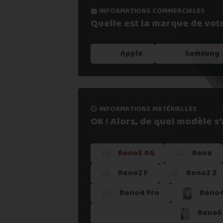
informations commerciales
informations processus
Quelle est la marque de vot
Notre expertise,
votre repris
Apple
Samsung
1. Estimer mon appareil en 30s
informations matérielles
2. Fournir mes informations
OK ! Alors, de quel modèle s'a
Reno5 4G
Reno
3. Déposer gratuitement mon coli
Reno2 F
Reno2 Z
4. Attendre la validation de l'ateli
Reno4 Pro
Reno4
Reno5