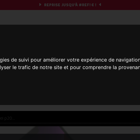
REPRISE JUSQU'À
#REF!
€ !
obile & you
gies de suivi pour améliorer votre expérience de navigatio
Et si on commençait ?
lyser le trafic de notre site et pour comprendre la provenan
réparez votre chrono et vos informations,
c'est part
res offres... veuillez patienter, ça vaut le coup