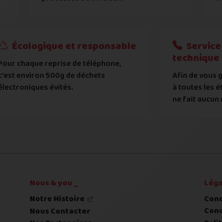
générales d'achat
 nos
 nos
exemples d'état d'écran
exemples d'état de face arrière
.
.
t et de modèle, d'avoir pris connaissance et entre en règle av
?
Écologique et responsable
Service 
technique
Pour chaque reprise de téléphone,
tat de votre appareil :
c’est environ 500g de déchets
Afin de vous g
 systématiquement vérifié par notre atelier
électroniques évités.
à toutes les é
ne fait aucun 
 déclaré et l'état expertisé fera l'objet d'une contre-off
Nous & you _
Léga
Notre Histoire
Cond
Cond
Nous Contacter