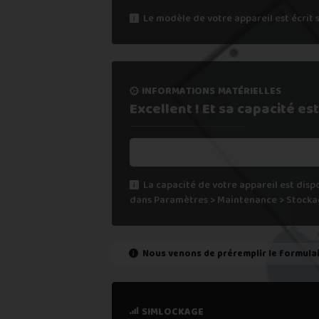
5. Recevoir mon paiement sous 24
Le modèle de votre appareil est écrit 
Si vous ne trouvez pas une offre corres
Vous pouvez éventuellement nous contact
informations matérielles
Excellent ! Et sa capacité
est
La capacité de votre appareil est disp
dans Paramètres > Maintenance > Stocka
Nous venons de préremplir le formula
état de marche
simlockage