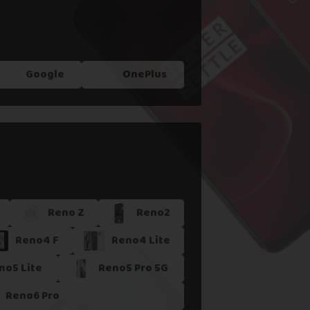
Google
OnePlus
Reno Z
Reno2
Reno4 F
Reno4 Lite
no5 Lite
Reno5 Pro 5G
Reno6 Pro