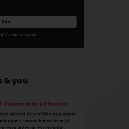
Non
est sûrement bloqué.
e & you
l (
voir comment
)
Paiement en 24 heures
otre priorité est d’offrir un paiement
apide par virement bancaire en 24
uropéens ou contrefaits
eures ouvrées après réception.