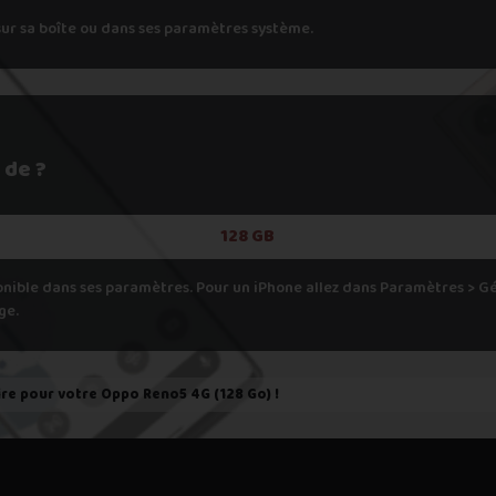
h
sur sa boîte ou dans ses paramètres système.
pondant aux spécifications de votre appareil, cela veut dire que nous
er.
 de ?
128 GB
onible dans ses paramètres. Pour un iPhone allez dans Paramètres > 
ge.
ire pour votre
Oppo Reno5 4G (128 Go)
!