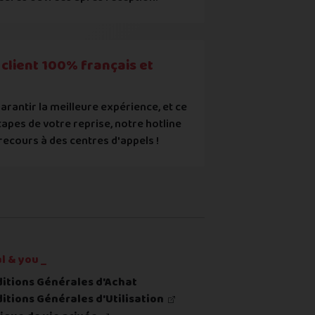
ec les points mentionnés ci-dessus et reconnais que le prix aff
client 100% français et
arantir la meilleure expérience, et ce
tapes de votre reprise, notre hotline
recours à des centres d'appels !
re ou du renvoi du produit
l & you _
itions Générales d'Achat
itions Générales d'Utilisation