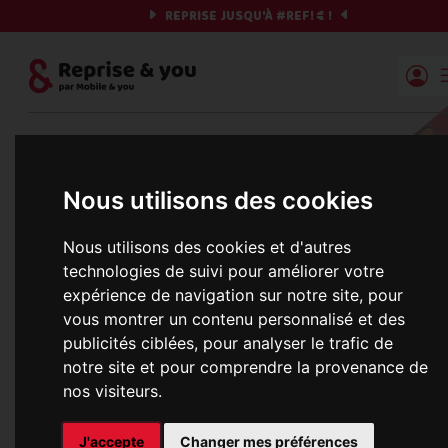
REPRISE JUSQU'À
#REF!
€ !
Reprise | Mobile & you
Et si on commençait ?
Nous utilisons des cookies
Préparez votre chrono et vos informations,
c'est parti !
Nous utilisons des cookies et d'autres
technologies de suivi pour améliorer votre
expérience de navigation sur notre site, pour
vous montrer un contenu personnalisé et des
Une erreur est survenue :
publicités ciblées, pour analyser le trafic de
Nous récupérons les meilleures offres... 
notre site et pour comprendre la provenance de
nos visiteurs.
informations commerciales
J'accepte
Changer mes préférences