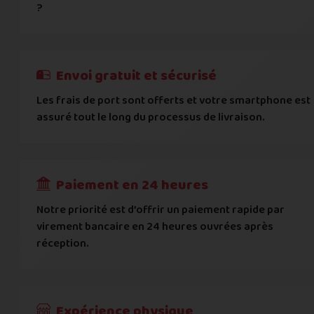
Vous acceptez les
conditions générales d'acha
?
informations importantes
E-mail
*
Besoin d'aide pour choisir ? Consultez nos
Besoin d'aide pour choisir ? Consultez nos
exemples d'éta
exemples d'état
On peut compter sur vous ?
J'atteste de ma déclaration d'état et de modèle, d'
Cela ne sert à rien de mentir sur l'état de votre appare
Téléphone
*
Envoi gratuit et sécurisé
L'état que vous déclarez est systématiquemen
Les frais de port sont offerts et votre smartphone est
Adresse
*
assuré tout le long du processus de livraison.
Toute différence entre l'état déclaré et l'éta
RECEVOIR
---
€
Complément d'adresse
Paiement en 24 heures
Ville
*
Notre priorité est d’offrir un paiement rapide par
virement bancaire en 24 heures ouvrées après
réception.
Code postal
*
Pays
*
Expérience physique