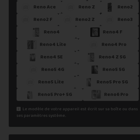
Reno Ace
Reno Z
Reno2
Si vous ne trouvez pas une offre correspondant aux spécific
Vous pouvez éventuellement nous contacter.
Reno2 F
Reno2 Z
Reno3
Reno4
Reno4 F
Reno4 Lite
Reno4 Pro
Reno4 SE
Reno4 Z 5G
Reno5 4G
Reno5 5G
Reno5 Lite
Reno5 Pro 5G
Reno5 Pro+ 5G
Reno6 Pro
Le modèle de votre appareil est écrit sur sa boîte ou dans
ses paramètres système.