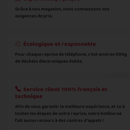
Grâce à nos magasins, nous connaissons vos
... puis comment vous payer !
exigences de prix.
IBAN
Écologique et responsable
BIC
Pour chaque reprise de téléphone, c’est environ 500g
de déchets électroniques évités.
Je donnerai mes informations bancaires plus tard
Nous n'acceptons que les règlements par transfert bancaire
Service client 100% français et
Quelque chose à nous préciser ?
technique
Afin de vous garantir la meilleure expérience, et ce à
Commentaire
toutes les étapes de votre reprise, notre hotline ne
fait aucun recours à des centres d'appels !