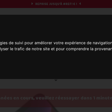
REPRISE JUSQU'À
#REF!
€ !
obile & you
gies de suivi pour améliorer votre expérience de navigatio
lyser le trafic de notre site et pour comprendre la provenan
Et si on commençait ?
réparez votre chrono et vos informations,
c'est part
nnées en cours, veuillez réessayer dans 1 minut