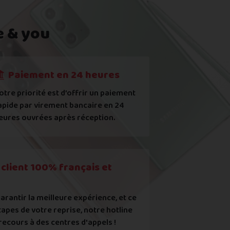
e & you
Général > Stockage et pour un Samsung dans Paramètres > Maintenance
Paiement en 24 heures
l (
voir comment
)
otre priorité est d’offrir un paiement
apide par virement bancaire en 24
st sûrement bloqué.
eures ouvrées après réception.
uropéens ou contrefaits
ec les points mentionnés ci-dessus et reconnais que le prix aff
client 100% français et
arantir la meilleure expérience, et ce
tapes de votre reprise, notre hotline
recours à des centres d'appels !