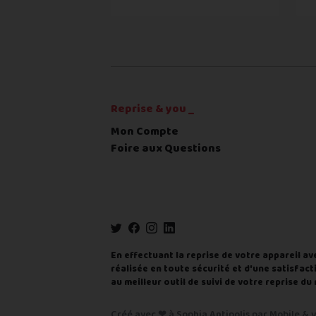
Toute différence entre l'état
Complément d'adresse
RECEVOIR
---
€
Ville
*
Reprise & you _
Mon Compte
Code postal
*
Foire aux Questions
Pays
*
... puis comment vous payer !
En effectuant la reprise de votre appareil av
IBAN
réalisée en toute sécurité et d'une satisfacti
au meilleur outil de suivi de votre reprise 
BIC
Créé avec ❤ à Sophia Antipolis par Mobile & y