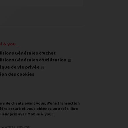
re ou du renvoi du produit
l & you _
itions Générales d'Achat
itions Générales d'Utilisation
tique de vie privée
ion des cookies
ers de clients avant vous, d'une transaction
d'être assuré et vous obtenez un accès libre
leur prix avec Mobile & you !
le n°822 335 758.