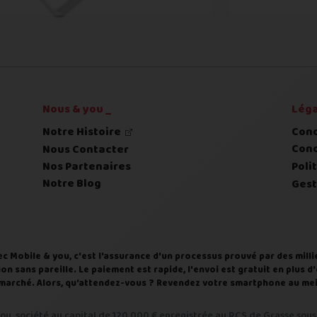
 déclaré et l'état expertisé fera l'objet d'une contre-off
Nous & you _
Léga
Notre Histoire
Cond
Cond
Nous Contacter
Nos Partenaires
Poli
Notre Blog
Gest
ec Mobile & you, c'est l'assurance d'un processus prouvé par des milli
on sans pareille. Le paiement est rapide, l'envoi est gratuit en plus 
du marché. Alors, qu'attendez-vous ? Revendez votre smartphone au meil
ou, société au capital de 120 000 € enregistrée au RCS de Grasse sous 