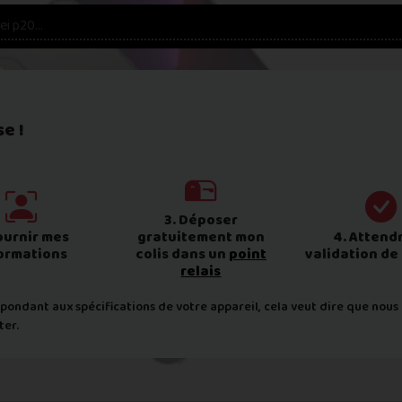
e !
3. Déposer
ournir mes
gratuitement mon
4. Attendr
ormations
colis dans un
point
validation de 
relais
pondant aux spécifications de votre appareil, cela veut dire que nous
ter.