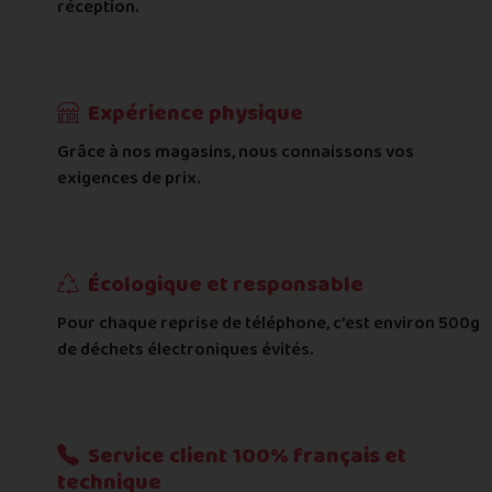
réception.
Code postal
*
Expérience physique
Pays
*
Grâce à nos magasins, nous connaissons vos
exigences de prix.
... puis comment vous payer !
IBAN
Écologique et responsable
Pour chaque reprise de téléphone, c’est environ 500g
BIC
de déchets électroniques évités.
Je donnerai mes informations bancaires plus tard
Nous n'acceptons que les règlements par transfert bancaire
Service client 100% français et
technique
Quelque chose à nous préciser ?