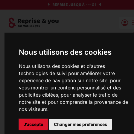
REPRISE JUSQU'À
---
€ !
Reprise | Mobile & you
Et si on commençait ?
Nous utilisons des cookies
Préparez votre chrono et vos informations,
Nous utilisons des cookies et d'autres
c'est parti !
technologies de suivi pour améliorer votre
expérience de navigation sur notre site, pour
vous montrer un contenu personnalisé et des
publicités ciblées, pour analyser le trafic de
notre site et pour comprendre la provenance de
nos visiteurs.
Mise à jour de la base de données en
cours, veuillez réessayer dans 1 minute
J'accepte
Changer mes préférences