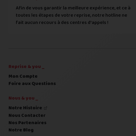
Afin de vous garantir la meilleure expérience, et ce à
toutes les étapes de votre reprise, notre hotline ne
Commentaire
fait aucun recours à des centres d'appels !
C'est fini pour les questions,
la suite !
Reprise & you _
Mon Compte
Foire aux Questions
Nous & you _
Notre Histoire
Nous Contacter
Nos Partenaires
Notre Blog