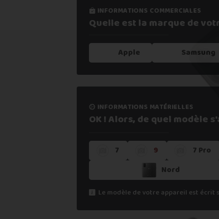
informations commerciales
informations processus
Quelle est la marque de vot
Notre expertise,
votre repris
Apple
Samsung
1. Estimer mon appareil en 30s
informations matérielles
2. Fournir mes informations
OK ! Alors, de quel modèle s'a
7
9
7 Pro
3. Déposer gratuitement mon coli
Nord
4. Attendre la validation de l'ateli
Le modèle de votre appareil est écrit 