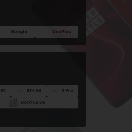
Google
OnePlus
8T
8T+ 5G
9 Pro
Nord CE 5G