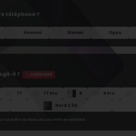
re téléphone ?
e !
Huawei
Xiaomi
Oppo
git-il ?
CHERCHER
7T
7T Pro
8
8 Pro
s dans un
point relais
Nord 2 5G
er
sur sa boîte ou dans ses paramètres système.