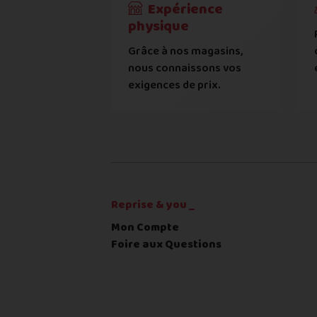
On peut compter sur vous 
Expérience
Téléphone
*
physique
Cela ne sert à rien de mentir sur l'é
Grâce à nos magasins,
Adresse
*
L'état que vous déclarez est
nous connaissons vos
exigences de prix.
Toute différence entre l'état
Complément d'adresse
RECEVOIR
---
€
Ville
*
Reprise & you _
Code postal
*
Mon Compte
Foire aux Questions
Pays
*
... puis comment vous payer !