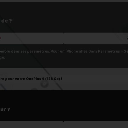
h
pondant aux spécifications de votre appareil, cela veut dire que nous
 de ?
er.
B
onible dans ses paramètres. Pour un iPhone allez dans Paramètres > 
ge.
ire pour votre
OnePlus 9 (128 Go)
!
ur ?