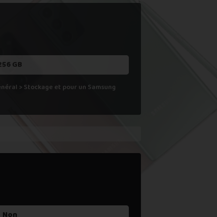
 ne le reprenons actuellement pas.
256 GB
Général > Stockage et pour un Samsung
Non