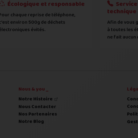
?
Écologique et responsable
Service 
technique
Pour chaque reprise de téléphone,
tat de votre appareil :
c’est environ 500g de déchets
Afin de vous g
 systématiquement vérifié par notre atelier
électroniques évités.
à toutes les é
ne fait aucun 
 déclaré et l'état expertisé fera l'objet d'une contre-off
Nous & you _
Léga
Notre Histoire
Cond
Cond
Nous Contacter
Nos Partenaires
Poli
Notre Blog
Gest