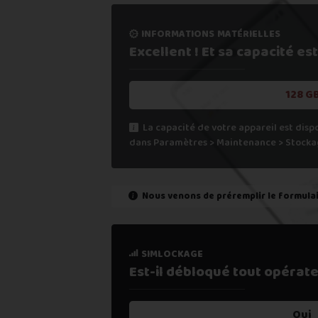
5. Recevoir mon paiement sous 24
informations matérielles
Si vous ne trouvez pas une offre corres
Excellent ! Et sa capacité
est
Vous pouvez éventuellement nous contact
128 G
La capacité de votre appareil est disp
dans Paramètres > Maintenance > Stocka
Nous venons de préremplir le formula
état de marche
simlockage
Est-il fonctionnel ?
Est-il débloqué tout
opérate
Oui
Oui