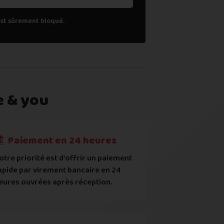
est sûrement bloqué.
e & you
l (
voir comment
)
Paiement en 24 heures
otre priorité est d’offrir un paiement
apide par virement bancaire en 24
uropéens ou contrefaits
eures ouvrées après réception.
ec les points mentionnés ci-dessus et reconnais que le prix aff