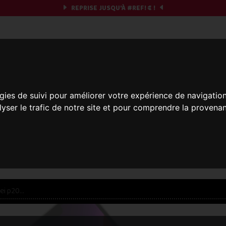
REPRISE JUSQU'À
#REF!
€ !
obile & you
gies de suivi pour améliorer votre expérience de navigatio
Et si on commençait ?
lyser le trafic de notre site et pour comprendre la provenan
réparez votre chrono et vos informations,
c'est part
res offres... veuillez patienter, ça vaut le coup