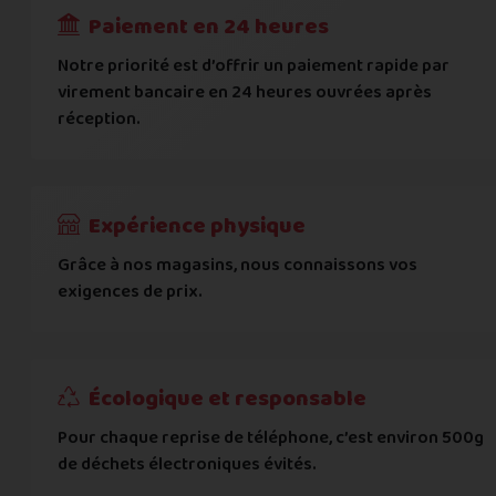
Paiement en 24 heures
Ville
*
Notre priorité est d’offrir un paiement rapide par
virement bancaire en 24 heures ouvrées après
réception.
Code postal
*
Pays
*
Expérience physique
Grâce à nos magasins, nous connaissons vos
... puis comment vous payer !
exigences de prix.
IBAN
Écologique et responsable
BIC
Pour chaque reprise de téléphone, c’est environ 500g
de déchets électroniques évités.
Je donnerai mes informations bancaires plus tard