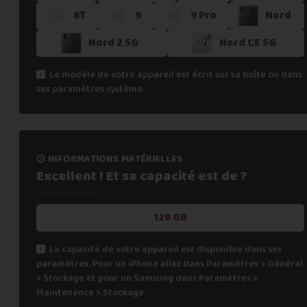
8T
9
9 Pro
Nord
Si vous ne trouvez pas une offre correspondant aux spécific
Vous pouvez éventuellement nous contacter.
Nord 2 5G
Nord CE 5G
Le modèle de votre appareil est écrit sur sa boîte ou dans
ses paramètres système.
informations matérielles
Excellent ! Et sa capacité
est de ?
128 GB
La capacité de votre appareil est disponible dans ses
paramètres. Pour un iPhone allez dans Paramètres > Général
> Stockage et pour un Samsung dans Paramètres >
Maintenance > Stockage.