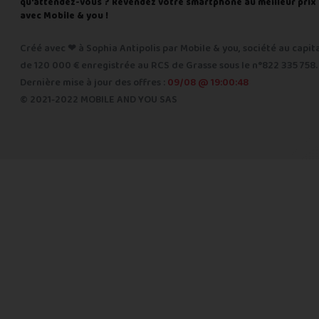
qu'attendez-vous ? Revendez votre smartphone au meilleur prix
avec Mobile & you !
Créé avec ❤ à Sophia Antipolis par Mobile & you, société au capit
de 120 000 € enregistrée au RCS de Grasse sous le n°822 335 758.
Dernière mise à jour des offres :
09/08 @ 19:00:48
© 2021-2022 MOBILE AND YOU SAS