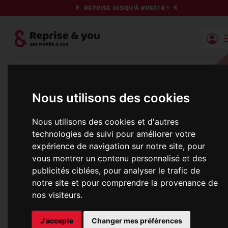
REPRISE JUSQU'À
#REF!
€ !
Reprise | Mobile & you
Et si on commençait ?
Nous utilisons des cookies
Préparez votre chrono et vos informations,
Nous utilisons des cookies et d'autres
c'est parti !
technologies de suivi pour améliorer votre
expérience de navigation sur notre site, pour
vous montrer un contenu personnalisé et des
publicités ciblées, pour analyser le trafic de
Une erreur est survenue :
notre site et pour comprendre la provenance de
Nous récupérons les meilleures offres... 
nos visiteurs.
J'accepte
Changer mes préférences
informations commerciales