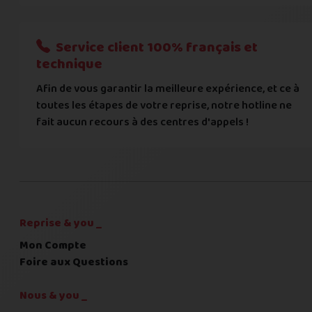
Nous n'acceptons que les règlements par transfert bancaire
Service client 100% français et
Quelque chose à nous préciser ?
technique
Afin de vous garantir la meilleure expérience, et ce à
Commentaire
toutes les étapes de votre reprise, notre hotline ne
fait aucun recours à des centres d'appels !
C'est fini pour les questions,
la suite !
Reprise & you _
Mon Compte
Foire aux Questions
Nous & you _