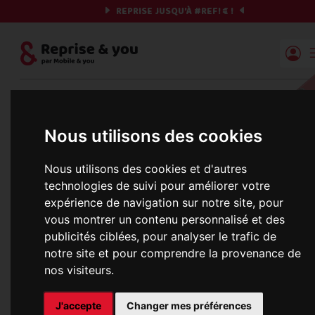
REPRISE JUSQU'À
#REF!
€ !
Reprise | Mobile & you
Et si on commençait ?
Nous utilisons des cookies
Préparez votre chrono et vos informations,
Nous utilisons des cookies et d'autres
c'est parti !
technologies de suivi pour améliorer votre
expérience de navigation sur notre site, pour
vous montrer un contenu personnalisé et des
publicités ciblées, pour analyser le trafic de
Une erreur est survenue :
notre site et pour comprendre la provenance de
Nous récupérons les meilleures offres... 
nos visiteurs.
J'accepte
Changer mes préférences
informations commerciales