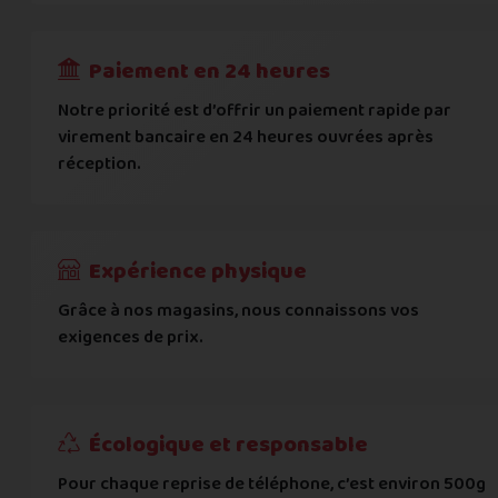
RECEVOIR
---
€
Complément d'adresse
Paiement en 24 heures
Ville
*
Notre priorité est d’offrir un paiement rapide par
virement bancaire en 24 heures ouvrées après
réception.
Code postal
*
Pays
*
Expérience physique
Grâce à nos magasins, nous connaissons vos
... puis comment vous payer !
exigences de prix.
IBAN
Écologique et responsable
BIC
Pour chaque reprise de téléphone, c’est environ 500g