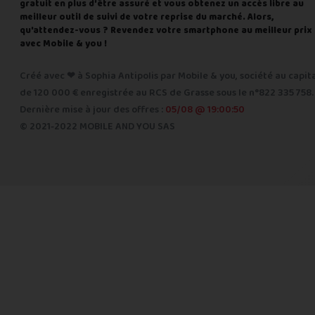
gratuit en plus d'être assuré et vous obtenez un accès libre au
meilleur outil de suivi de votre reprise du marché. Alors,
qu'attendez-vous ? Revendez votre smartphone au meilleur prix
avec Mobile & you !
Créé avec ❤ à Sophia Antipolis par Mobile & you, société au capit
de 120 000 € enregistrée au RCS de Grasse sous le n°822 335 758.
Dernière mise à jour des offres :
05/08 @ 19:00:50
© 2021-2022 MOBILE AND YOU SAS