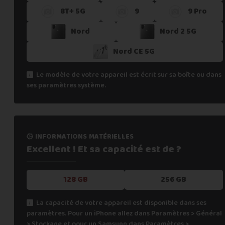
8T+ 5G
9
9 Pro
Si vous ne trouvez pas une offre correspondant aux spécific
Vous pouvez éventuellement nous contacter.
Nord
Nord 2 5G
Nord CE 5G
Le modèle de votre appareil est écrit sur sa boîte ou dans
ses paramètres système.
informations matérielles
Excellent ! Et sa capacité
est de ?
128 GB
256 GB
La capacité de votre appareil est disponible dans ses
paramètres. Pour un iPhone allez dans Paramètres > Général
> Stockage et pour un Samsung dans Paramètres >