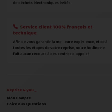
de déchets électroniques évités.
Je donnerai mes informations bancaires plus tard
Nous n'acceptons que les règlements par transfert bancaire
Service client 100% français et
Quelque chose à nous préciser ?
technique
Afin de vous garantir la meilleure expérience, et ce à
Commentaire
toutes les étapes de votre reprise, notre hotline ne
fait aucun recours à des centres d'appels !
C'est fini pour les questions,
la suite !
Reprise & you _
Mon Compte
Foire aux Questions