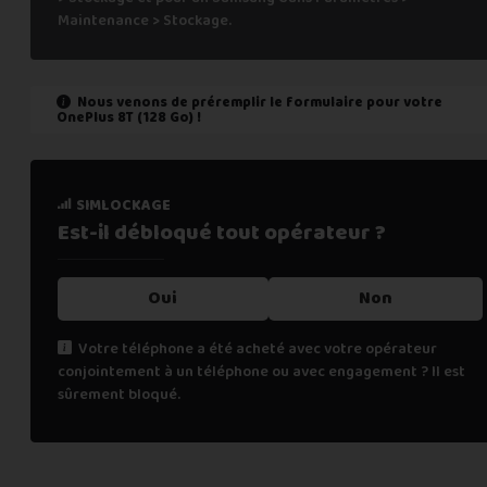
Maintenance > Stockage.
Nous venons de préremplir le formulaire pour votre
OnePlus 8T (128 Go)
!
état de marche
simlockage
Est-il fonctionnel ?
Est-il débloqué tout
opérateur ?
Oui
Oui
Non
Non
Votre téléphone a été acheté avec votre opérateur
conjointement à un téléphone ou avec engagement ? Il est
Cochez "non" si une des affirmations suivantes est vraie :
sûrement bloqué.
le téléphone ne s’allume pas,
les appels téléphoniques ne fonctionnent pas,
la fonction de biométrie ne fonctionne plus (FaceID, TouchI
renseignements personnels
l’écran tactile ne fonctionne pas (toute ou une partie),