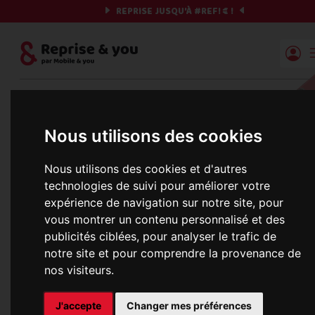
REPRISE JUSQU'À
#REF!
€ !
Reprise | Mobile & you
Et si on commençait ?
Nous utilisons des cookies
Préparez votre chrono et vos informations,
Nous utilisons des cookies et d'autres
c'est parti !
technologies de suivi pour améliorer votre
expérience de navigation sur notre site, pour
vous montrer un contenu personnalisé et des
publicités ciblées, pour analyser le trafic de
Une erreur est survenue :
notre site et pour comprendre la provenance de
Nous récupérons les meilleures offres... 
nos visiteurs.
J'accepte
Changer mes préférences
informations commerciales