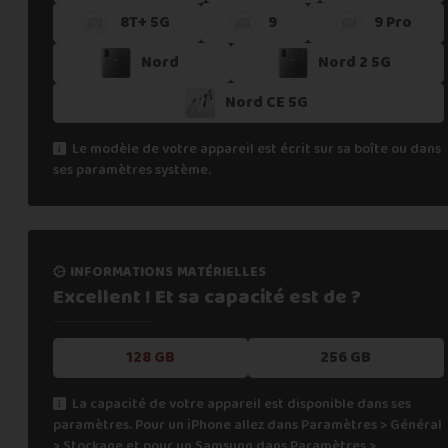
8T+ 5G
9
9 Pro
Si vous ne trouvez pas une offre correspondant aux spécific
Vous pouvez éventuellement nous contacter.
Nord
Nord 2 5G
Nord CE 5G
Le modèle de votre appareil est écrit sur sa boîte ou dans
ses paramètres système.
informations matérielles
Excellent ! Et sa capacité
est de ?
128 GB
256 GB
La capacité de votre appareil est disponible dans ses
paramètres. Pour un iPhone allez dans Paramètres > Général
> Stockage et pour un Samsung dans Paramètres >