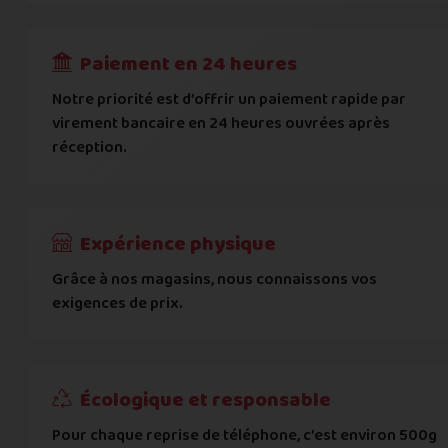
RECEVOIR
---
€
Complément d'adresse
Paiement en 24 heures
Ville
*
Notre priorité est d’offrir un paiement rapide par
virement bancaire en 24 heures ouvrées après
réception.
Code postal
*
Pays
*
Expérience physique
Grâce à nos magasins, nous connaissons vos
... puis comment vous payer !
exigences de prix.
IBAN
Écologique et responsable
BIC
Pour chaque reprise de téléphone, c’est environ 500g