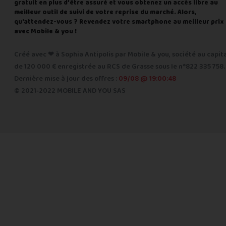
gratuit en plus d'être assuré et vous obtenez un accès libre au
meilleur outil de suivi de votre reprise du marché. Alors,
qu'attendez-vous ? Revendez votre smartphone au meilleur prix
avec Mobile & you !
Créé avec ❤ à Sophia Antipolis par Mobile & you, société au capit
de 120 000 € enregistrée au RCS de Grasse sous le n°822 335 758.
Dernière mise à jour des offres :
09/08 @ 19:00:48
© 2021-2022 MOBILE AND YOU SAS