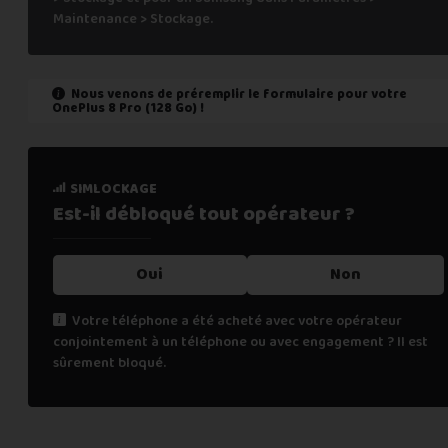
Maintenance > Stockage.
Nous venons de préremplir le formulaire pour votre
OnePlus 8 Pro (128 Go)
!
état de marche
simlockage
Est-il fonctionnel ?
Est-il débloqué tout
opérateur ?
Oui
Oui
Non
Non
Votre téléphone a été acheté avec votre opérateur
conjointement à un téléphone ou avec engagement ? Il est
Cochez "non" si une des affirmations suivantes est vraie :
sûrement bloqué.
le téléphone ne s’allume pas,
les appels téléphoniques ne fonctionnent pas,
la fonction de biométrie ne fonctionne plus (FaceID, TouchI
renseignements personnels
l’écran tactile ne fonctionne pas (toute ou une partie),