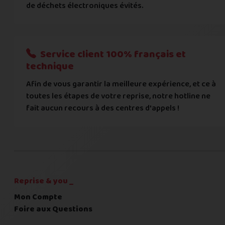
de déchets électroniques évités.
Je donnerai mes informations bancaires plus tard
Nous n'acceptons que les règlements par transfert bancaire
Service client 100% français et
Quelque chose à nous préciser ?
technique
Afin de vous garantir la meilleure expérience, et ce à
Commentaire
toutes les étapes de votre reprise, notre hotline ne
fait aucun recours à des centres d'appels !
C'est fini pour les questions,
la suite !
Reprise & you _
Mon Compte
Foire aux Questions