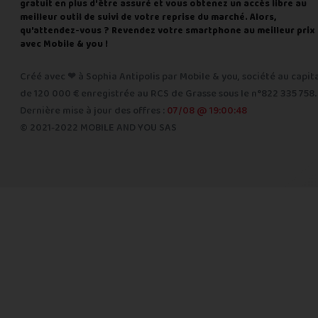
gratuit en plus d'être assuré et vous obtenez un accès libre au
meilleur outil de suivi de votre reprise du marché. Alors,
qu'attendez-vous ? Revendez votre smartphone au meilleur prix
avec Mobile & you !
Créé avec ❤ à Sophia Antipolis par Mobile & you, société au capit
de 120 000 € enregistrée au RCS de Grasse sous le n°822 335 758.
Dernière mise à jour des offres :
07/08 @ 19:00:48
© 2021-2022 MOBILE AND YOU SAS