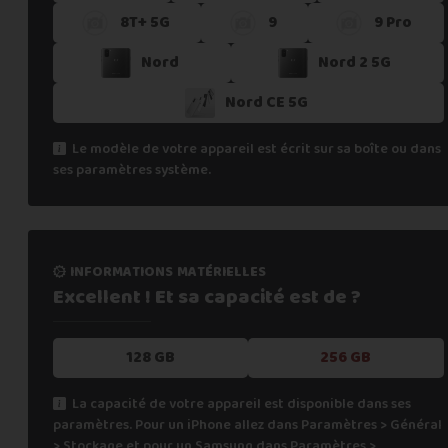
8T+ 5G
9
9 Pro
Si vous ne trouvez pas une offre correspondant aux spécific
Vous pouvez éventuellement nous contacter.
Nord
Nord 2 5G
Nord CE 5G
Le modèle de votre appareil est écrit sur sa boîte ou dans
ses paramètres système.
informations matérielles
Excellent ! Et sa capacité
est de ?
128 GB
256 GB
La capacité de votre appareil est disponible dans ses
paramètres. Pour un iPhone allez dans Paramètres > Général
> Stockage et pour un Samsung dans Paramètres >