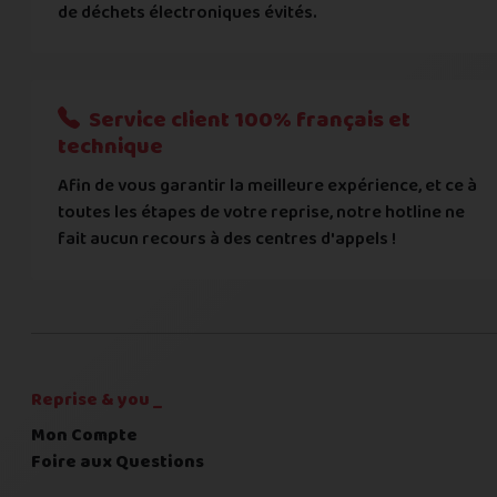
de déchets électroniques évités.
Je donnerai mes informations bancaires plus tard
Nous n'acceptons que les règlements par transfert bancaire
Service client 100% français et
Quelque chose à nous préciser ?
technique
Afin de vous garantir la meilleure expérience, et ce à
Commentaire
toutes les étapes de votre reprise, notre hotline ne
fait aucun recours à des centres d'appels !
C'est fini pour les questions,
la suite !
Reprise & you _
Mon Compte
Foire aux Questions