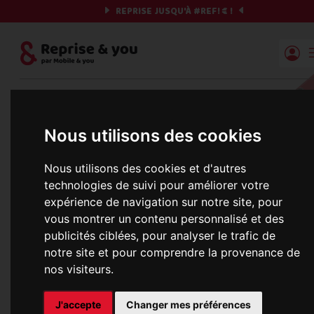
REPRISE JUSQU'À
#REF!
€ !
Reprise | Mobile & you
Et si on commençait ?
Nous utilisons des cookies
Préparez votre chrono et vos informations,
Nous utilisons des cookies et d'autres
c'est parti !
technologies de suivi pour améliorer votre
expérience de navigation sur notre site, pour
vous montrer un contenu personnalisé et des
publicités ciblées, pour analyser le trafic de
Une erreur est survenue :
notre site et pour comprendre la provenance de
Nous récupérons les meilleures offres... 
nos visiteurs.
J'accepte
Changer mes préférences
informations commerciales