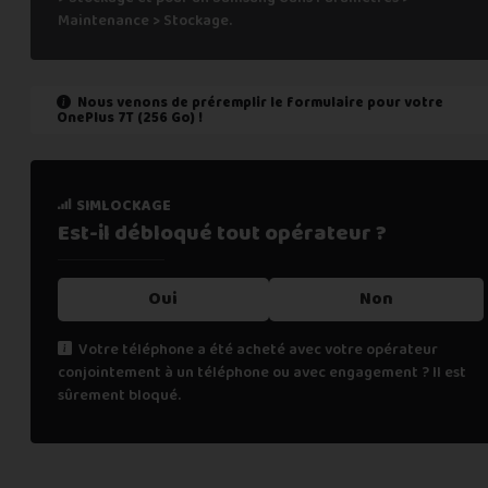
Maintenance > Stockage.
Nous venons de préremplir le formulaire pour votre
OnePlus 7T (256 Go)
!
état de marche
simlockage
Est-il fonctionnel ?
Est-il débloqué tout
opérateur ?
Oui
Oui
Non
Non
Votre téléphone a été acheté avec votre opérateur
conjointement à un téléphone ou avec engagement ? Il est
Cochez "non" si une des affirmations suivantes est vraie :
sûrement bloqué.
le téléphone ne s’allume pas,
les appels téléphoniques ne fonctionnent pas,
la fonction de biométrie ne fonctionne plus (FaceID, TouchI
renseignements personnels
l’écran tactile ne fonctionne pas (toute ou une partie),