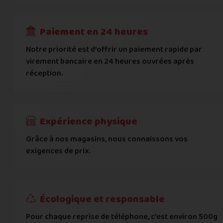
RECEVOIR
---
€
Complément d'adresse
Paiement en 24 heures
Ville
*
Notre priorité est d’offrir un paiement rapide par
virement bancaire en 24 heures ouvrées après
réception.
Code postal
*
Pays
*
Expérience physique
Grâce à nos magasins, nous connaissons vos
... puis comment vous payer !
exigences de prix.
IBAN
Écologique et responsable
BIC
Pour chaque reprise de téléphone, c’est environ 500g