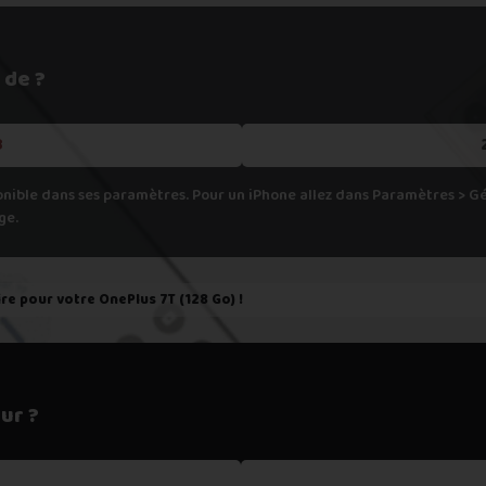
h
pondant aux spécifications de votre appareil, cela veut dire que nous
 de ?
er.
B
onible dans ses paramètres. Pour un iPhone allez dans Paramètres > 
ge.
ire pour votre
OnePlus 7T (128 Go)
!
ur ?