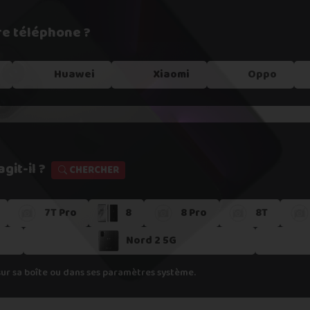
re téléphone ?
e !
Huawei
Xiaomi
Oppo
git-il ?
CHERCHER
7T Pro
8
8 Pro
8T
s dans un
point relais
Nord 2 5G
er
sur sa boîte ou dans ses paramètres système.