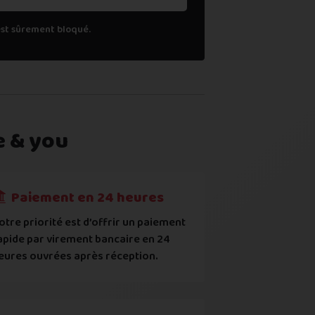
est sûrement bloqué.
e & you
l (
voir comment
)
Paiement en 24 heures
otre priorité est d’offrir un paiement
apide par virement bancaire en 24
uropéens ou contrefaits
eures ouvrées après réception.
ec les points mentionnés ci-dessus et reconnais que le prix aff