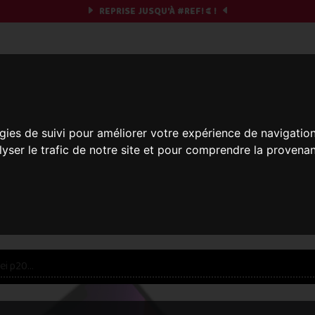
REPRISE JUSQU'À
#REF!
€ !
obile & you
gies de suivi pour améliorer votre expérience de navigatio
Et si on commençait ?
lyser le trafic de notre site et pour comprendre la provenan
réparez votre chrono et vos informations,
c'est part
res offres... veuillez patienter, ça vaut le coup