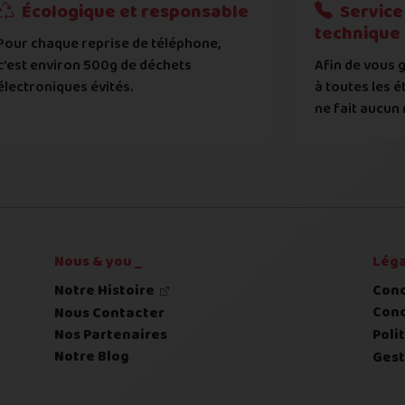
?
Écologique et responsable
Service 
technique
Pour chaque reprise de téléphone,
tat de votre appareil :
c’est environ 500g de déchets
Afin de vous g
 systématiquement vérifié par notre atelier
électroniques évités.
à toutes les é
ne fait aucun 
 déclaré et l'état expertisé fera l'objet d'une contre-off
Nous & you _
Léga
Notre Histoire
Cond
Cond
Nous Contacter
Nos Partenaires
Poli
Notre Blog
Gest