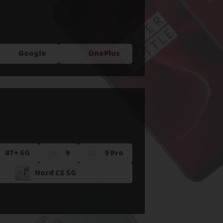
Google
OnePlus
8T+ 5G
9
9 Pro
Nord CE 5G