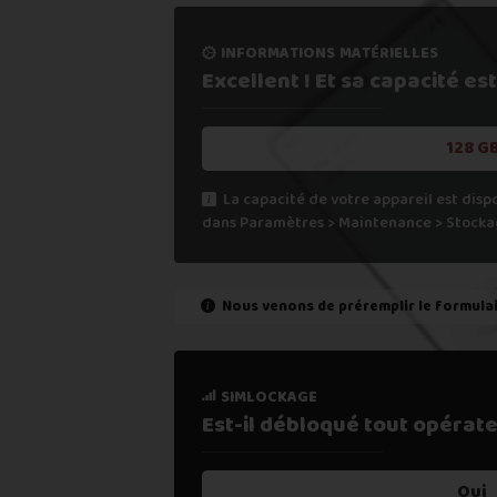
5. Recevoir mon paiement sous 24
informations matérielles
Si vous ne trouvez pas une offre corres
Excellent ! Et sa capacité
est
Vous pouvez éventuellement nous contact
128 G
La capacité de votre appareil est disp
dans Paramètres > Maintenance > Stocka
Nous venons de préremplir le formula
état de marche
simlockage
Est-il fonctionnel ?
Est-il débloqué tout
opérate
Oui
Oui