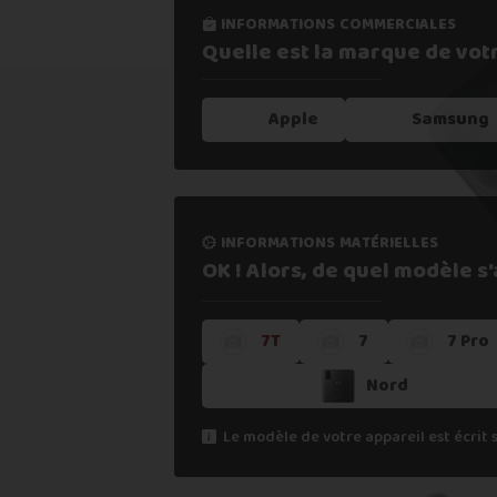
informations commerciales
informations processus
Quelle est la marque de vot
Notre expertise,
votre repris
Apple
Samsung
1. Estimer mon appareil en 30s
informations matérielles
2. Fournir mes informations
OK ! Alors, de quel modèle s'a
7T
7
7 Pro
3. Déposer gratuitement mon coli
Nord
4. Attendre la validation de l'ateli
Le modèle de votre appareil est écrit 