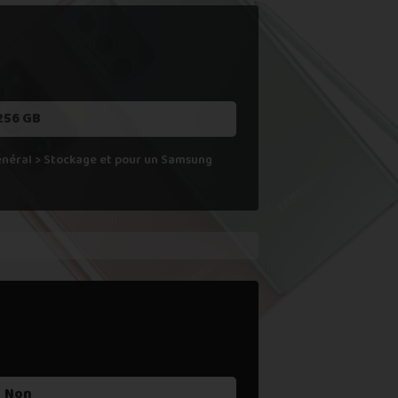
 ne le reprenons actuellement pas.
256 GB
Général > Stockage et pour un Samsung
Non