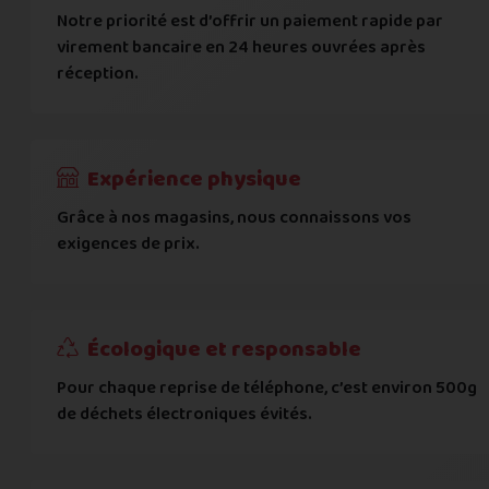
Ville
*
Notre priorité est d’offrir un paiement rapide par
virement bancaire en 24 heures ouvrées après
réception.
Code postal
*
Pays
*
Expérience physique
Grâce à nos magasins, nous connaissons vos
... puis comment vous payer !
exigences de prix.
IBAN
Écologique et responsable
BIC
Pour chaque reprise de téléphone, c’est environ 500g
de déchets électroniques évités.
Je donnerai mes informations bancaires plus tard
Nous n'acceptons que les règlements par transfert bancaire