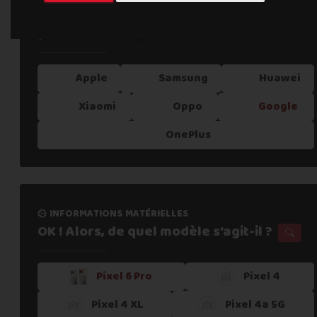
informations processus
Quelle est la marque de votre téléphone
Notre expertise,
votre reprise !
?
Apple
Samsung
Huawei
1. Estimer mon appareil en 30s
Xiaomi
Oppo
Google
OnePlus
2. Fournir mes informations
3. Déposer gratuitement mon colis dans un
point re
informations matérielles
OK ! Alors, de quel modèle s'agit-il ?
4. Attendre la validation de l'atelier
Pixel 6 Pro
Pixel 4
Pixel 4 XL
Pixel 4a 5G
5. Recevoir mon paiement sous 24h