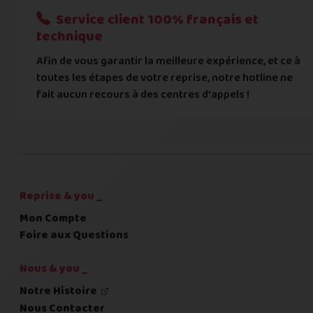
Service client 100% français et
Quelque chose à nous préciser ?
technique
Afin de vous garantir la meilleure expérience, et ce à
Commentaire
toutes les étapes de votre reprise, notre hotline ne
fait aucun recours à des centres d'appels !
C'est fini pour les questions,
la suite !
Reprise & you _
Mon Compte
Foire aux Questions
Nous & you _
Notre Histoire
Nous Contacter