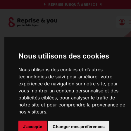
REPRISE JUSQU'À
#REF!
€ !
Reprise | Mobile & you
Et si on commençait ?
Nous utilisons des cookies
Préparez votre chrono et vos informations,
Nous utilisons des cookies et d'autres
c'est parti !
technologies de suivi pour améliorer votre
expérience de navigation sur notre site, pour
vous montrer un contenu personnalisé et des
publicités ciblées, pour analyser le trafic de
Une erreur est survenue :
notre site et pour comprendre la provenance de
Nous récupérons les meilleures offres... 
nos visiteurs.
J'accepte
Changer mes préférences
informations commerciales