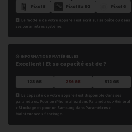
Pixel 5
Pixel 5a 5G
Pixel 6
Si vous ne trouvez pas une offre correspondant aux spécific
Vous pouvez éventuellement nous contacter.
Le modèle de votre appareil est écrit sur sa boîte ou dans
ses paramètres système.
informations matérielles
Excellent ! Et sa capacité
est de ?
128 GB
256 GB
512 GB
La capacité de votre appareil est disponible dans ses
paramètres. Pour un iPhone allez dans Paramètres > Général
> Stockage et pour un Samsung dans Paramètres >
Maintenance > Stockage.