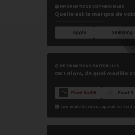
informations commerciales
informations processus
Quelle est la marque de vot
Notre expertise,
votre repris
Apple
Samsung
1. Estimer mon appareil en 30s
informations matérielles
2. Fournir mes informations
OK ! Alors, de quel modèle s'a
Pixel 5a 5G
Pixel 4
3. Déposer gratuitement mon coli
Le modèle de votre appareil est écrit 
4. Attendre la validation de l'ateli