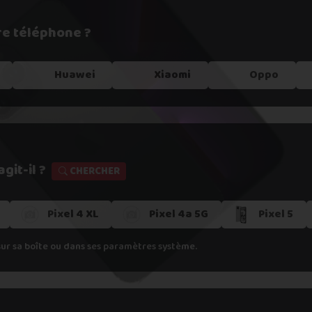
re téléphone ?
e !
Huawei
Xiaomi
Oppo
git-il ?
CHERCHER
Pixel 4 XL
Pixel 4a 5G
Pixel 5
s dans un
point relais
sur sa boîte ou dans ses paramètres système.
er