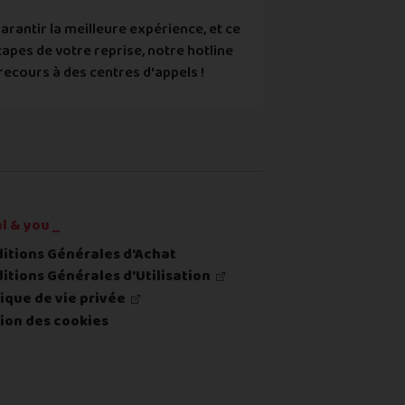
arantir la meilleure expérience, et ce
tapes de votre reprise, notre hotline
recours à des centres d'appels !
re ou du renvoi du produit
l & you _
itions Générales d'Achat
itions Générales d'Utilisation
tique de vie privée
ion des cookies