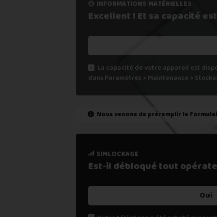
informations matérielles
5. Recevoir mon paiement sous 24
Excellent ! Et sa capacité
est
Si vous ne trouvez pas une offre corres
Vous pouvez éventuellement nous contact
La capacité de votre appareil est disp
dans Paramètres > Maintenance > Stocka
Nous venons de préremplir le formula
état de marche
simlockage
Est-il fonctionnel ?
Est-il débloqué tout
opérate
Oui
Oui
Non