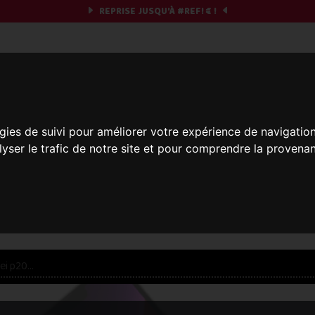
REPRISE JUSQU'À
#REF!
€ !
obile & you
gies de suivi pour améliorer votre expérience de navigatio
Et si on commençait ?
lyser le trafic de notre site et pour comprendre la provenan
réparez votre chrono et vos informations,
c'est part
res offres... veuillez patienter, ça vaut le coup