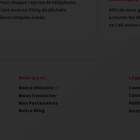
Pour chaque reprise de téléphone,
tat de votre appareil :
c’est environ 500g de déchets
Afin de vous g
 systématiquement vérifié par notre atelier
électroniques évités.
à toutes les é
ne fait aucun 
 déclaré et l'état expertisé fera l'objet d'une contre-off
Nous & you _
Léga
Notre Histoire
Cond
Cond
Nous Contacter
Nos Partenaires
Poli
Notre Blog
Gest