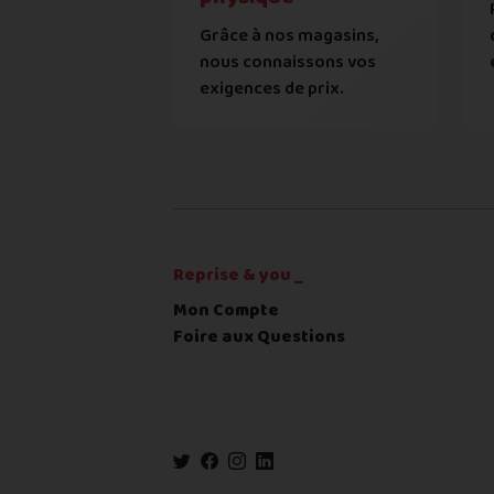
Cela ne sert à rien de mentir sur l'é
Grâce à nos magasins,
Adresse
*
L'état que vous déclarez est
nous connaissons vos
exigences de prix.
Toute différence entre l'état
Complément d'adresse
RECEVOIR
---
€
Ville
*
Reprise & you _
Code postal
*
Mon Compte
Foire aux Questions
Pays
*
... puis comment vous payer !
IBAN