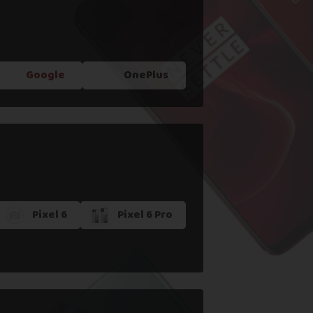
Google
OnePlus
Pixel 6
Pixel 6 Pro