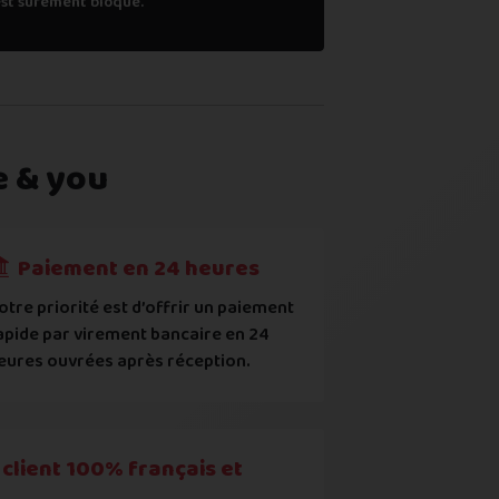
est sûrement bloqué.
e & you
l (
voir comment
)
Paiement en 24 heures
otre priorité est d’offrir un paiement
apide par virement bancaire en 24
uropéens ou contrefaits
eures ouvrées après réception.
ec les points mentionnés ci-dessus et reconnais que le prix aff
client 100% français et