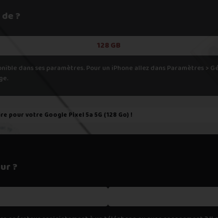
h
 de ?
pondant aux spécifications de votre appareil, cela veut dire que nous
er.
128 GB
onible dans ses paramètres. Pour un iPhone allez dans Paramètres > 
ge.
ire pour votre
Google Pixel 5a 5G (128 Go)
!
ur ?