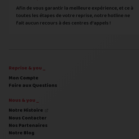
Afin de vous garantir la meilleure expérience, et ce à
toutes les étapes de votre reprise, notre hotline ne
Commentaire
fait aucun recours à des centres d'appels !
C'est fini pour les questions,
la suite !
Reprise & you _
Mon Compte
Foire aux Questions
Nous & you _
Notre Histoire
Nous Contacter
Nos Partenaires
Notre Blog