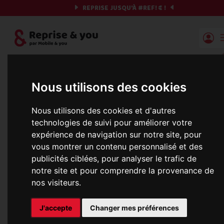
REPRISE JUSQU'À
#REF!
€ !
Reprise | Mobile & you
Et si on commençait ?
Nous utilisons des cookies
Préparez votre chrono et vos informations,
Nous utilisons des cookies et d'autres
c'est parti !
technologies de suivi pour améliorer votre
expérience de navigation sur notre site, pour
vous montrer un contenu personnalisé et des
publicités ciblées, pour analyser le trafic de
notre site et pour comprendre la provenance de
nos visiteurs.
Mise à jour de la base de données en
cours, veuillez réessayer dans 1 minute
J'accepte
Changer mes préférences