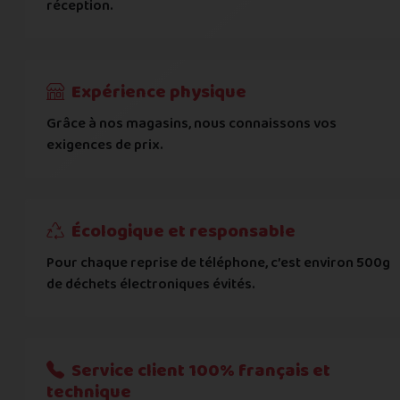
réception.
Code postal
*
Expérience physique
Pays
*
Grâce à nos magasins, nous connaissons vos
exigences de prix.
... puis comment vous payer !
IBAN
Écologique et responsable
Pour chaque reprise de téléphone, c’est environ 500g
BIC
de déchets électroniques évités.
Je donnerai mes informations bancaires plus tard
Nous n'acceptons que les règlements par transfert bancaire
Service client 100% français et
technique
Quelque chose à nous préciser ?