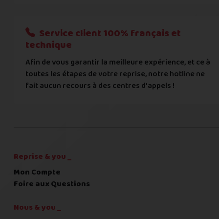
Nous n'acceptons que les règlements par transfert bancaire
Service client 100% français et
Quelque chose à nous préciser ?
technique
Afin de vous garantir la meilleure expérience, et ce à
Commentaire
toutes les étapes de votre reprise, notre hotline ne
fait aucun recours à des centres d'appels !
C'est fini pour les questions,
la suite !
Reprise & you _
Mon Compte
Foire aux Questions
Nous & you _