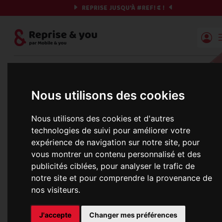
REPRISE JUSQU'À
#REF!
€ !
Reprise | Mobile & you
Et si on commençait ?
Nous utilisons des cookies
Préparez votre chrono et vos informations,
Nous utilisons des cookies et d'autres
c'est parti !
technologies de suivi pour améliorer votre
expérience de navigation sur notre site, pour
vous montrer un contenu personnalisé et des
publicités ciblées, pour analyser le trafic de
Une erreur est survenue :
notre site et pour comprendre la provenance de
Nous récupérons les meilleures offres... 
nos visiteurs.
J'accepte
Changer mes préférences
informations commerciales