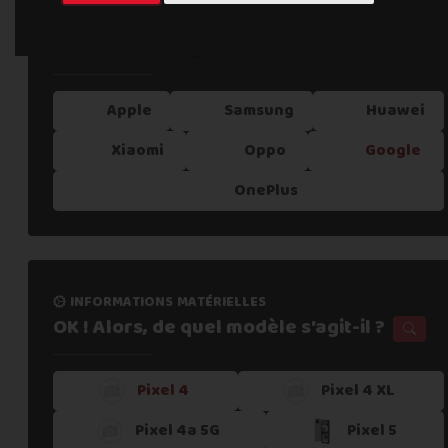
informations processus
Quelle est la marque de votre téléphone
Notre expertise,
votre reprise !
?
Apple
Samsung
Huawei
1. Estimer mon appareil en 30s
Xiaomi
Oppo
Google
OnePlus
2. Fournir mes informations
3. Déposer gratuitement mon colis dans un
point re
informations matérielles
OK ! Alors, de quel modèle s'agit-il ?
4. Attendre la validation de l'atelier
Pixel 4
Pixel 4 XL
Pixel 4a 5G
Pixel 5
5. Recevoir mon paiement sous 24h