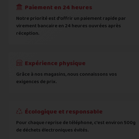
Paiement en 24 heures
Ville
*
Notre priorité est d’offrir un paiement rapide par
virement bancaire en 24 heures ouvrées après
réception.
Code postal
*
Pays
*
Expérience physique
Grâce à nos magasins, nous connaissons vos
... puis comment vous payer !
exigences de prix.
IBAN
Écologique et responsable
BIC
Pour chaque reprise de téléphone, c’est environ 500g
de déchets électroniques évités.
Je donnerai mes informations bancaires plus tard