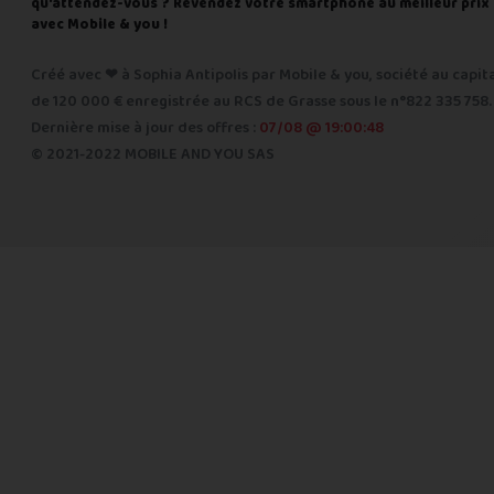
qu'attendez-vous ? Revendez votre smartphone au meilleur prix
avec Mobile & you !
Créé avec ❤ à Sophia Antipolis par Mobile & you, société au capit
de 120 000 € enregistrée au RCS de Grasse sous le n°822 335 758.
Dernière mise à jour des offres :
07/08 @ 19:00:48
© 2021-2022 MOBILE AND YOU SAS