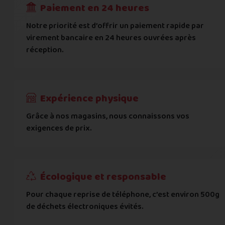
Paiement en 24 heures
Ville
*
Notre priorité est d’offrir un paiement rapide par
virement bancaire en 24 heures ouvrées après
réception.
Code postal
*
Pays
*
Expérience physique
Grâce à nos magasins, nous connaissons vos
... puis comment vous payer !
exigences de prix.
IBAN
Écologique et responsable
BIC
Pour chaque reprise de téléphone, c’est environ 500g
de déchets électroniques évités.
Je donnerai mes informations bancaires plus tard