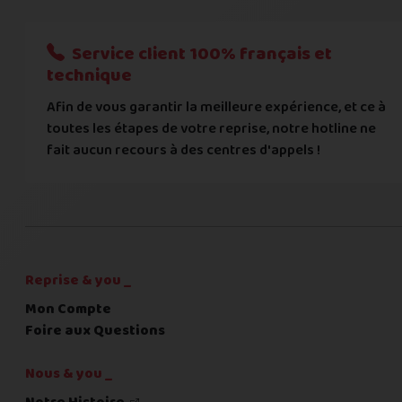
Nous n'acceptons que les règlements par transfert bancaire
Service client 100% français et
Quelque chose à nous préciser ?
technique
Afin de vous garantir la meilleure expérience, et ce à
Commentaire
toutes les étapes de votre reprise, notre hotline ne
fait aucun recours à des centres d'appels !
C'est fini pour les questions,
la suite !
Reprise & you _
Mon Compte
Foire aux Questions
Nous & you _