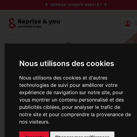
REPRISE JUSQU'À
#REF!
€ !
Reprise | Mobile & you
Et si on commençait ?
Nous utilisons des cookies
Préparez votre chrono et vos informations,
c'est parti !
Nous utilisons des cookies et d'autres
technologies de suivi pour améliorer votre
expérience de navigation sur notre site, pour
vous montrer un contenu personnalisé et des
Une erreur est survenue :
publicités ciblées, pour analyser le trafic de
Nous récupérons les meilleures offres... 
notre site et pour comprendre la provenance de
nos visiteurs.
informations commerciales