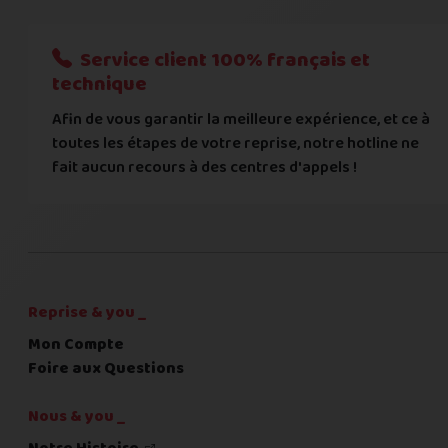
Nous n'acceptons que les règlements par transfert bancaire
Service client 100% français et
Quelque chose à nous préciser ?
technique
Afin de vous garantir la meilleure expérience, et ce à
Commentaire
toutes les étapes de votre reprise, notre hotline ne
fait aucun recours à des centres d'appels !
C'est fini pour les questions,
la suite !
Reprise & you _
Mon Compte
Foire aux Questions
Nous & you _