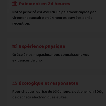
Paiement en 24 heures
Ville
*
Notre priorité est d’offrir un paiement rapide par
virement bancaire en 24 heures ouvrées après
réception.
Code postal
*
Pays
*
Expérience physique
Grâce à nos magasins, nous connaissons vos
... puis comment vous payer !
exigences de prix.
IBAN
Écologique et responsable
BIC
Pour chaque reprise de téléphone, c’est environ 500g
de déchets électroniques évités.
Je donnerai mes informations bancaires plus tard