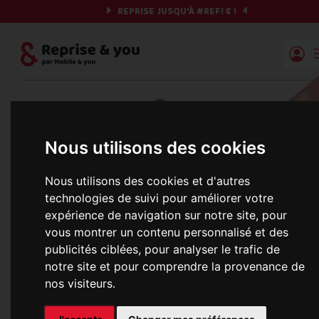
REPRISE JUSQU'À
#REF!
€ !
Reprise | Mobile & you
Et si on commençait ?
Nous utilisons des cookies
Préparez votre chrono et vos informations,
c'est parti !
Nous utilisons des cookies et d'autres
technologies de suivi pour améliorer votre
expérience de navigation sur notre site, pour
vous montrer un contenu personnalisé et des
Une erreur est survenue :
publicités ciblées, pour analyser le trafic de
Nous récupérons les meilleures offres... 
notre site et pour comprendre la provenance de
nos visiteurs.
informations commerciales