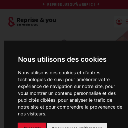
REPRISE JUSQU'À
#REF!
€ !
Reprise | Mobile & you
Et si on commençait ?
Nous utilisons des cookies
Préparez votre chrono et vos informations,
c'est parti !
Nous utilisons des cookies et d'autres
technologies de suivi pour améliorer votre
expérience de navigation sur notre site, pour
vous montrer un contenu personnalisé et des
Une erreur est survenue :
publicités ciblées, pour analyser le trafic de
Nous récupérons les meilleures offres... 
notre site et pour comprendre la provenance de
nos visiteurs.
informations commerciales