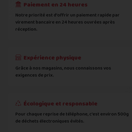
Paiement en 24 heures
Ville
*
Notre priorité est d’offrir un paiement rapide par
virement bancaire en 24 heures ouvrées après
réception.
Code postal
*
Pays
*
Expérience physique
Grâce à nos magasins, nous connaissons vos
... puis comment vous payer !
exigences de prix.
IBAN
Écologique et responsable
BIC
Pour chaque reprise de téléphone, c’est environ 500g
de déchets électroniques évités.
Je donnerai mes informations bancaires plus tard