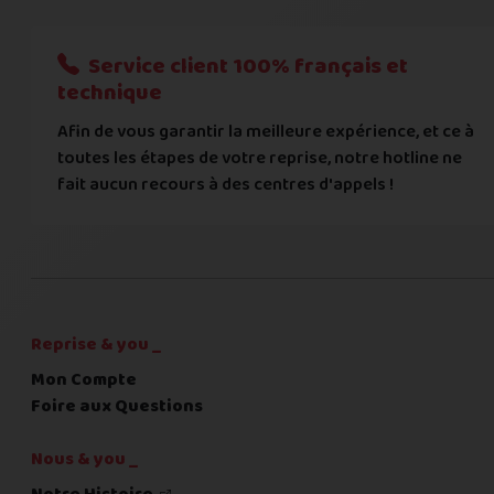
Nous n'acceptons que les règlements par transfert bancaire
Service client 100% français et
Quelque chose à nous préciser ?
technique
Afin de vous garantir la meilleure expérience, et ce à
Commentaire
toutes les étapes de votre reprise, notre hotline ne
fait aucun recours à des centres d'appels !
C'est fini pour les questions,
la suite !
Reprise & you _
Mon Compte
Foire aux Questions
Nous & you _